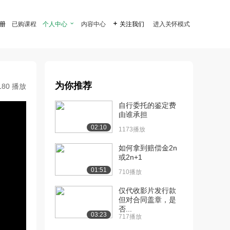
注册
已购课程
个人中心

内容中心

关注我们
进入关怀模式
为你推荐
180 播放
自行委托的鉴定费
由谁承担
02:10
1173播放
如何拿到赔偿金2n
或2n+1
01:51
710播放
仅代收影片发行款
但对合同盖章，是
否...
03:23
717播放