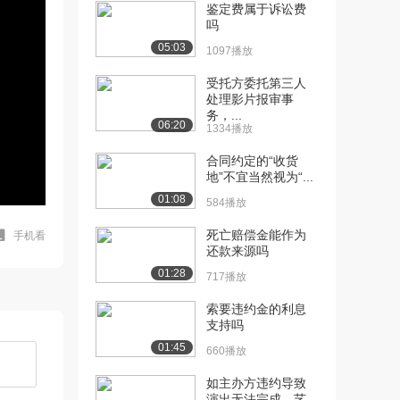
鉴定费属于诉讼费
吗
05:03
1097播放
受托方委托第三人
处理影片报审事
务，...
06:20
1334播放
合同约定的“收货
地”不宜当然视为“...
01:08
584播放
死亡赔偿金能作为
手机看
还款来源吗
01:28
717播放
索要违约金的利息
支持吗
01:45
660播放
如主办方违约导致
演出无法完成，艺