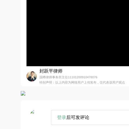
封跃平律师
国樽律师事务所主任11101200910478076
特别声明：以上内容为网络用户上传发布，仅代表该用户观点
登录
后可发评论