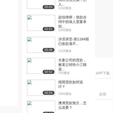
人...
05:03
1162播放
赵佳律师：借款合
同中担保人需要承
担...
03:51
1200播放
汐溟讲堂-第1184期
已收款项不...
05:48
1159播放
夫妻公司的货款，
被老公转给小三能
追...
00:52
782播放
APP下载
德国货款如何追
讨？
00:59
1006播放
反馈
澳洲货款拖欠，怎
么追要？