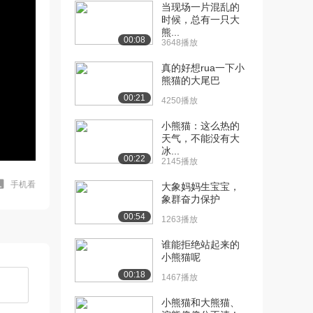
当现场一片混乱的
时候，总有一只大
熊...
00:08
3648播放
真的好想rua一下小
熊猫的大尾巴
00:21
4250播放
小熊猫：这么热的
天气，不能没有大
冰...
00:22
2145播放
手机看
大象妈妈生宝宝，
象群奋力保护
00:54
1263播放
谁能拒绝站起来的
小熊猫呢
00:18
1467播放
小熊猫和大熊猫、