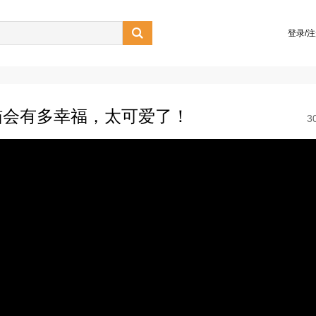

登录/
猫会有多幸福，太可爱了！
3