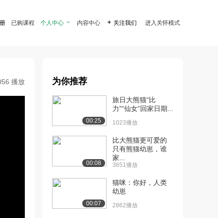
注册
已购课程
个人中心

内容中心

关注我们
进入关怀模式
为你推荐
056 播放
旅日大熊猫“比
力”“仙女”回家日期...
00:25
1023播放
比大熊猫更可爱的
只有熊猫幼崽，谁
家...
00:08
3651播放
猫咪：你好，人类
幼崽
00:07
2862播放