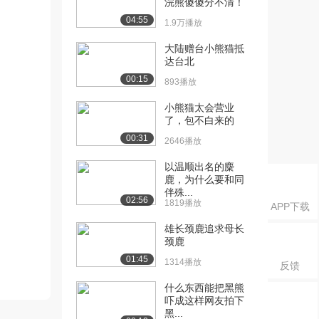
浣熊傻傻分不清！
04:55
1.9万播放
大陆赠台小熊猫抵
达台北
00:15
893播放
小熊猫太会营业
了，包不白来的
00:31
2646播放
以温顺出名的麋
鹿，为什么要和同
伴殊...
02:56
1819播放
APP下载
雄长颈鹿追求母长
颈鹿
01:45
1314播放
反馈
什么东西能把黑熊
吓成这样网友拍下
黑...