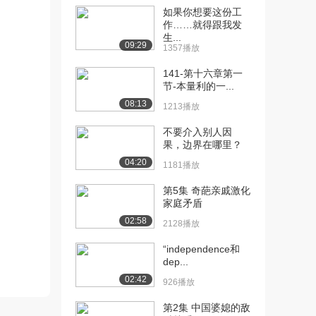
1338播放
如果你想要这份工
作……就得跟我发
[12] 7.格助词（2）（下）
06:04
生...
1092播放
09:29
1357播放
[13] 8.动词未然形及其用
09:20
141-第十六章第一
法（上）
节-本量利的一...
1438播放
08:13
1213播放
[14] 8.动词未然形及其用
09:21
不要介入别人因
法（下）
果，边界在哪里？
739播放
04:20
1181播放
[15] 10.时、体
08:32
第5集 奇葩亲戚激化
741播放
家庭矛盾
02:58
[16] 11.副助词（1）
07:33
2128播放
934播放
“independence和
dep...
[17] 12.副助词（2）
09:21
680播放
02:42
926播放
[18] 13.补助动词（上）
06:04
第2集 中国婆媳的敌