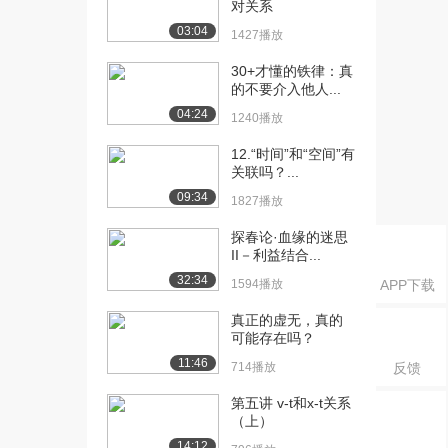
1601播放
对关系
03:04
1427播放
[19] 13.补助动词（下）
06:02
1565播放
30+才懂的铁律：真
的不要介入他人...
[20] 14.授受关系（上）
06:34
04:24
1240播放
1205播放
12.“时间”和“空间”有
[21] 14.授受关系（下）
待播放
关联吗？...
1801播放
09:34
1827播放
[22] 15.终助词（上）
07:20
1088播放
探春论·血缘的迷思
II－利益结合...
[23] 15.终助词（下）
07:22
32:34
1594播放
APP下载
955播放
真正的虚无，真的
[24] 16.句子的构成
06:23
可能存在吗？
1167播放
11:46
714播放
反馈
[25] 17.连体修饰与连用修
06:56
第五讲 v-t和x-t关系
饰（上）
（上）
849播放
14:12