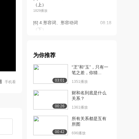
（上）
1829播放
[6] 4.形容词、形容动词
08:18
（下）
1651播放
[7] 5.动词的构成与分类
09:27
（上）
为你推荐
1252播放
“玊”和“玉”，只有一
[8] 5.动词的构成与分类
09:35
笔之差，你猜...
（下）
03:01
1351播放
手机看
1773播放
财和名到底是什么
[9] 6.格助词（1）（上）
11:53
关系？
1415播放
00:26
1361播放
[10] 6.格助词（1）（下）
11:51
所有关系都是互有
1488播放
所图
00:42
[11] 7.格助词（2）（上）
05:59
696播放