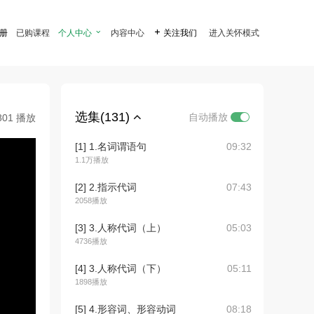
注册
已购课程
个人中心

内容中心

关注我们
进入关怀模式
选集(131)
自动播放
801 播放
[1] 1.名词谓语句
09:32
1.1万播放
[2] 2.指示代词
07:43
2058播放
[3] 3.人称代词（上）
05:03
4736播放
[4] 3.人称代词（下）
05:11
1898播放
[5] 4.形容词、形容动词
08:18