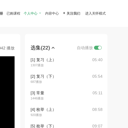
注册
已购课程
个人中心

内容中心

关注我们
进入关怀模式
选集(22)
自动播放
942 播放
[1] 复习（上）
05:40
1307播放
[2] 复习（下）
05:54
687播放
[3] 常量
05:11
1446播放
[4] 枚举（上）
08:58
920播放
[5] 枚举（下）
09:07