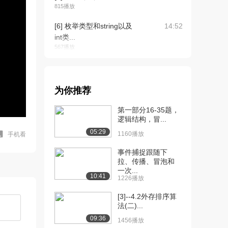
815播放
[6] 枚举类型和string以及
14:52
int类...
567播放
[7] 枚举类型和string以及
14:56
int类...
664播放
为你推荐
[8] 结构（上）
11:09
第一部分16-35题，
1444播放
逻辑结构，冒...
05:29
1160播放
手机看
[9] 结构（下）
11:27
516播放
事件捕捉跟随下
拉、传播、冒泡和
[10] 数组的定义（上）
12:37
一次...
10:41
1081播放
1226播放
[11] 数组的定义（下）
12:49
[3]--4.2外存排序算
法(二)...
1392播放
09:36
1456播放
[12] 计算数组的最大值、
08:31