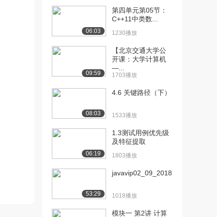
最小值、总和、平...
第四单元第05节：
1467播放
C++11中类数...
06:03
1230播放
[13] 计算数组的最大值、
08:28
最小值、总和、平...
【北京交通大学公
971播放
开课：大学计算机
—...
09:59
[14] 数组的3个练习（上）
10:42
1703播放
1429播放
4.6 关键路径（下）
[15] 数组的3个练习（下）
10:41
643播放
08:03
1533播放
[16] 冒泡排序（上）
待播放
1.3测试用例优先级
942播放
及特征提取
06:19
1803播放
[17] 冒泡排序（下）
13:42
952播放
javavip02_09_2018...
[18] 方法的简介（上）
11:11
53:29
1018播放
1212播放
模块一 第2讲 计算
[19] 方法的简介（中）
11:23