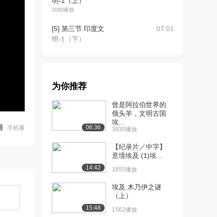
明-1（上）
2090播放
[5] 第三节 印度文
07:01
明-1（下）
1256播放
[6] 第一节 埃及文
06:18
明-1（上）
为你推荐
2208播放
曾是阿拉伯世界的
[7] 第一节 埃及文
待播放
领头羊，文明古国
明-1（下）
埃...
1405播放
06:36
手机看
3930播放
[8] 第二节 西亚文明（上）
05:04
【纪录片／中字】
1769播放
意境埃及 (1)埃...
14:42
1855播放
[9] 第二节 西亚文明（下）
05:03
1781播放
埃及 木乃伊之谜
（上）
[10] 第四节 古代希腊文明
06:20
15:48
1562播放
（上）