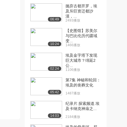
1804播放
抛弃古都开罗，埃
及斥巨资迁都沙
[11] 第四节 古代希腊文明
06:20
漠，...
06:49
（下）
2493播放
2057播放
【史图馆】苏美尔
与巴比伦历代疆域
[12] 第一节 埃及文明-4
09:14
变...
1863播放
10:24
1466播放
[13] 第三节 印度文
06:54
埃及金字塔下发现
明-2（上）
巨大城市？绵延2
1144播放
公...
02:24
1106播放
[14] 第三节 印度文
06:55
第7集 神秘和轮回：
明-2（下）
埃及的丧葬文化
1292播放
05:42
1487播放
纪录片.探索频道.埃
及卡纳克神庙之...
14:03
2184播放