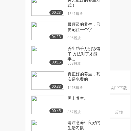
男人最好的养生方
基础——阴...
式！
6399播放
00:23
1341播放
[16] 2.1 中医学理论的哲学
05:26
最顶级的养生，只
基础——阴...
要记住一个字
3833播放
04:13
905播放
[17] 2.1 中医学理论的哲学
05:28
养生功千万别练错
基础——阴...
了 方法对了才能
4985播放
事...
00:16
568播放
[18] 2.1 中医学理论的哲学
05:26
基础——阴...
真正好的养生，其
3314播放
实是免费的！
00:33
1468播放
APP下载
[19] 2.2 中医学理论的哲学
00:25
基础——五...
男士养生。
4619播放
00:45
867播放
反馈
[20] 2.2 中医学理论的哲学
07:17
基础——五...
请注意养生良好的
5018播放
生活习惯