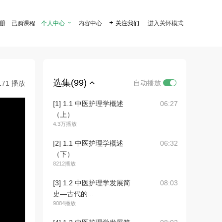
注册
已购课程
个人中心

内容中心

关注我们
进入关怀模式
选集(99)
自动播放
171 播放
[1] 1.1 中医护理学概述
06:27
（上）
4.3万播放
[2] 1.1 中医护理学概述
06:32
（下）
8212播放
[3] 1.2 中医护理学发展简
08:03
史—古代的...
9084播放