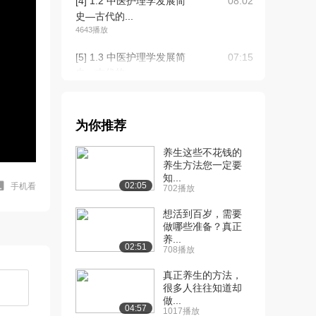
[4] 1.2 中医护理学发展简
08:02
史—古代的...
4643播放
[5] 1.3 中医护理学发展简
07:15
史—古代的...
4901播放
[6] 1.3 中医护理学发展简
07:18
为你推荐
史—古代的...
4107播放
养生这些不花钱的
养生方法您一定要
[7] 1.4 中医护理学发展简
06:36
知...
史— 近现...
02:05
手机看
702播放
4813播放
想活到百岁，需要
[8] 1.4 中医护理学发展简
做哪些准备？真正
06:41
养...
史— 近现...
02:51
708播放
3121播放
真正养生的方法，
[9] 1.5 中医护理学基本特
06:22
很多人往往知道却
点—整体观...
做...
04:57
1017播放
5405播放