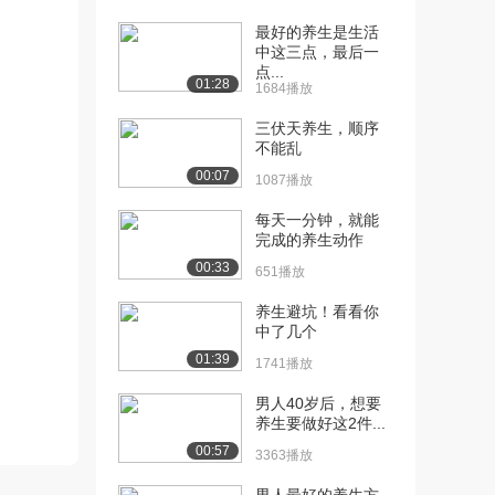
最好的养生是生活
[10] 1.5 中医护理学基本特
06:22
中这三点，最后一
点—整体观...
点...
3392播放
01:28
1684播放
[11] 1.6 中医护理学基本特
04:32
三伏天养生，顺序
不能乱
点—恒动观...
3971播放
00:07
1087播放
[12] 1.7 中医护理学基本特
09:30
每天一分钟，就能
点—辨证施...
完成的养生动作
4174播放
00:33
651播放
[13] 1.8 中医护理学基本特
05:06
养生避坑！看看你
点—防护结...
中了几个
3681播放
01:39
1741播放
[14] 1.8 中医护理学基本特
05:05
男人40岁后，想要
点—防护结...
养生要做好这2件...
2455播放
00:57
3363播放
[15] 2.1 中医学理论的哲学
05:28