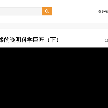

登录/
星璀璨的晚明科学巨匠（下）
1