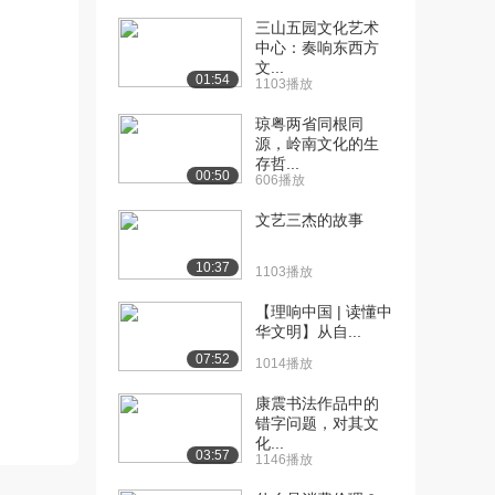
三山五园文化艺术
[10] 5.2.1 明清文化的发展
15:03
中心：奏响东西方
——文化...
文...
01:54
1744播放
1103播放
琼粤两省同根同
[11] 5.2.1 明清文化的发展
15:14
源，岭南文化的生
——文化...
存哲...
1305播放
00:50
606播放
[12] 5.2.1 明清文化的发展
15:03
文艺三杰的故事
——文化...
1640播放
10:37
1103播放
[13] 5.2.2 明清文化的发展
15:03
【理响中国 | 读懂中
——进步...
华文明】从自...
1722播放
07:52
1014播放
[14] 5.2.2 明清文化的发展
15:12
康震书法作品中的
——进步...
错字问题，对其文
1556播放
化...
03:57
1146播放
[15] 5.2.2 明清文化的发展
14:56