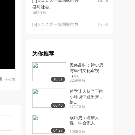
[4] 5.1.2 大一统国家的兴
15:49
盛与社会...
1659播放
[5] 5.1.2 大一统国家的兴
15:59
盛与社会...
1290播放
[6] 5.1.2 大一统国家的兴
15:46
为你推荐
盛与社会...
1277播放
民俗品味：诗史思
与民俗文化审视
[7] 5.1.3 大一统国家的兴
16:00
（中...
盛与社会...
10:51
手机看
3256播放
1177播放
哲学让人从当下的
[8] 5.1.3 大一统国家的兴
小环境中跳出来，
16:02
给...
盛与社会...
00:40
2717播放
1317播放
读历史；理解人
[9] 5.1.3 大一统国家的兴
15:54
性，学会识人
盛与社会...
04:23
1089播放
1456播放