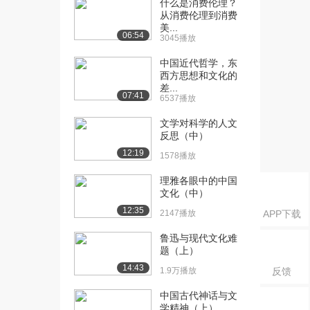
什么是消费伦理？
——进步...
从消费伦理到消费
1321播放
美...
06:54
3045播放
[16] 5.2.3 明清文化的发展
14:43
——群星...
中国近代哲学，东
1180播放
西方思想和文化的
差...
07:41
6537播放
[17] 5.2.3 明清文化的发展
14:50
——群星...
文学对科学的人文
1498播放
反思（中）
12:19
[18] 5.2.3 明清文化的发展
待播放
1578播放
——群星...
理雅各眼中的中国
1691播放
文化（中）
12:35
[19] 5.3.1 皇权强化与近代
14:46
2147播放
APP下载
前夜中国...
鲁迅与现代文化难
1427播放
题（上）
[20] 5.3.1 皇权强化与近代
14:53
14:43
1.9万播放
反馈
前夜中国...
中国古代神话与文
922播放
学精神（上）