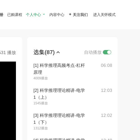
注册
已购课程
个人中心

内容中心

关注我们
进入关怀模式
选集(87)
自动播放
531 播放
[1] 科学推理高频考点-杠杆
06:08
原理
4009播放
[2] 科学推理理论精讲-电学
12:03
1（上）
1545播放
[3] 科学推理理论精讲-电学
12:02
1（下）
1312播放