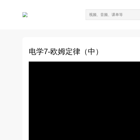
电学7-欧姆定律（中）