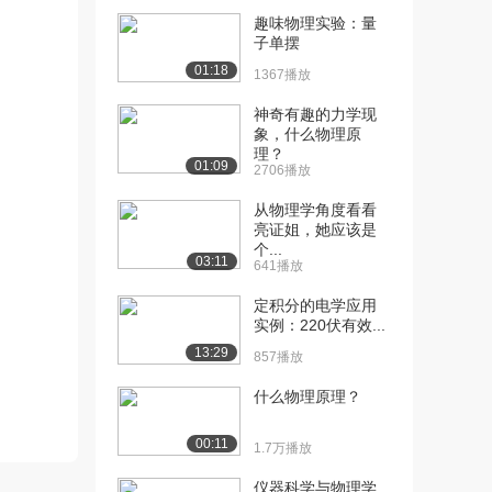
趣味物理实验：量
[10] 科学推理理论精讲-光
11:08
子单摆
学2（中）
01:18
1367播放
1333播放
神奇有趣的力学现
[11] 科学推理理论精讲-光
11:02
象，什么物理原
学2（下）
理？
01:09
1274播放
2706播放
从物理学角度看看
[12] 科学推理理论精讲-力
07:34
亮证姐，她应该是
学1（上）
个...
809播放
03:11
641播放
[13] 科学推理理论精讲-力
07:36
定积分的电学应用
学1（下）
实例：220伏有效...
776播放
13:29
857播放
[14] 科学推理理论精讲-力
12:18
什么物理原理？
学2（上）
986播放
00:11
1.7万播放
[15] 科学推理理论精讲-力
12:16
仪器科学与物理学