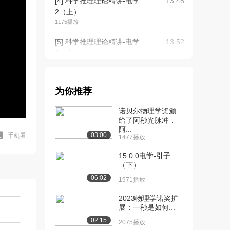
[4] 科学推理理论精讲-电学
13:48
2（上）
1175播放
[5] 科学推理理论精讲-电学
13:52
2（中）
738播放
[6] 科学推理理论精讲-电学
13:46
为你推荐
2（下）
1580播放
诺贝尔物理学奖颁
给了阿秒光脉冲，
[7] 科学推理理论精讲-光学
10:38
阿...
1（上）
03:00
手机看
1477播放
1025播放
15.0.0电学-引子
[8] 科学推理理论精讲-光学
（下）
10:43
1（下）
06:02
1971播放
1565播放
2023物理学诺奖扩
[9] 科学推理理论精讲-光学
11:06
展：一秒是如何...
2（上）
02:15
2075播放
1333播放