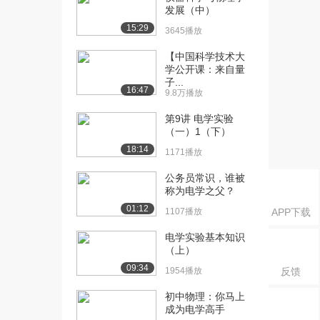
学2（下）
发展（中）
1024播放
15:29
3645播放
[16] 科学推理理论精讲-力
16:29
【中国科学技术大
学3（上）
学公开课：来自量
1166播放
子...
16:47
9.8万播放
[17] 科学推理理论精讲-力
16:40
第9讲 电学实验
学3（中）
（一）1（下）
657播放
18:14
1171播放
[18] 科学推理理论精讲-力
16:23
学3（下）
公务员常识，谁被
称为电学之父？
1496播放
01:12
1107播放
APP下载
[19] 科学推理理论精讲-运
16:23
动学1（上）
电学实验基本知识
1306播放
（上）
09:34
1954播放
反馈
[20] 科学推理理论精讲-运
16:24
动学1（中）
初中物理：你马上
1701播放
成为电学高手