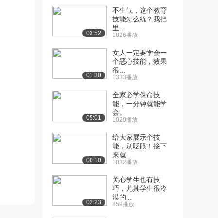
不生气，这个教育
[10] 【新】011第一章 教
08:55
技能怎么练？我把
育学的发展阶...
里...
03:52
1826播放
6927播放
女人一定要学会一
[11] 【新】012第一章 教
16:39
个恶心技能，效果
育与人的发展
很...
01:30
7528播放
1333播放
[12] 【新】013第一章 教
13:15
全家必学保命技
能，一分钟就能学
育与社会的发...
会。
6026播放
05:01
1020播放
[13] 【新】014第二章 教
04:19
给大家展示个技
育目的的内涵...
能，别眨眼！接下
4581播放
来就...
00:10
1032播放
[14] 【新】015第一章 教
04:34
关心学生也有技
育目的的意义...
巧，尤其学生很冷
4533播放
漠的...
02:23
859播放
[15] 【新】016第一章 教
03:06