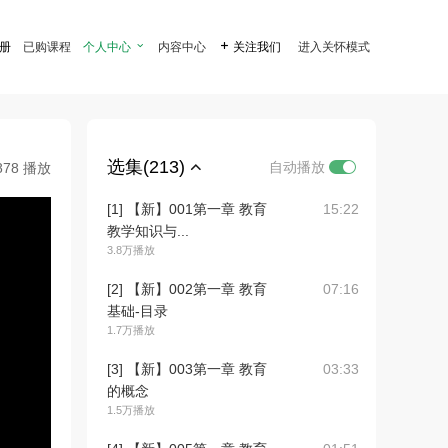
注册
已购课程
个人中心

内容中心

关注我们
进入关怀模式
选集(213)
自动播放
878 播放
[1] 【新】001第一章 教育
15:22
教学知识与...
3.8万播放
[2] 【新】002第一章 教育
07:16
基础-目录
1.7万播放
[3] 【新】003第一章 教育
03:33
的概念
1.5万播放