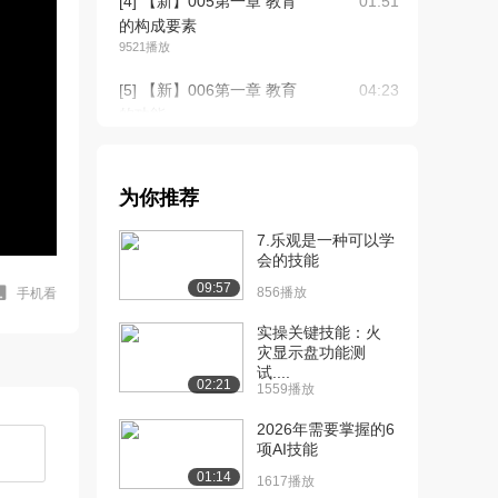
[4] 【新】005第一章 教育
01:51
的构成要素
9521播放
[5] 【新】006第一章 教育
04:23
的功能
8780播放
[6] 【新】007第一章 教育
04:59
为你推荐
的起源
8080播放
7.乐观是一种可以学
会的技能
[7] 【新】008第一章 教育
12:55
09:57
的发展
856播放
手机看
8739播放
实操关键技能：火
灾显示盘功能测
[8] 【新】009第一章 教育
15:05
试....
学的萌芽
02:21
1559播放
8672播放
2026年需要掌握的6
[9] 【新】010第一章 独立
14:15
项AI技能
形态教育学...
01:14
1617播放
8352播放