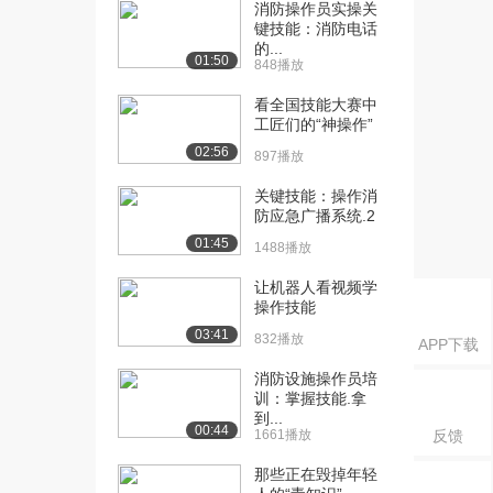
育目的的选择...
消防操作员实操关
键技能：消防电话
4277播放
的...
01:50
848播放
[16] 【新】017第一章 确
03:34
立教育目的的...
看全国技能大赛中
4112播放
工匠们的“神操作”
02:56
897播放
[17] 【新】018第一章 我
03:25
国的教育目的
关键技能：操作消
4627播放
防应急广播系统.2
01:45
[18] 【新】019第一章 教
07:30
1488播放
育制度的概念...
让机器人看视频学
4829播放
操作技能
03:41
[19] 【新】020第一章 我
07:10
832播放
APP下载
国学制的发展...
消防设施操作员培
4523播放
训：掌握技能.拿
到...
[20] 【新】022第一章 我
05:24
00:44
1661播放
反馈
国小学教育的...
4000播放
那些正在毁掉年轻