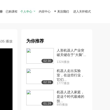
注册
已购课程
个人中心

内容中心

关注我们
进入关怀模式
为你推荐
635 播放
人形机器人产业突
破关键在于“大脑”...
02:30
1324播放
机器人走出实验
室，在这些行业，
它们...
02:39
1777播放
机器人进入家庭，
是这个时代最难的
技...
01:29
895播放