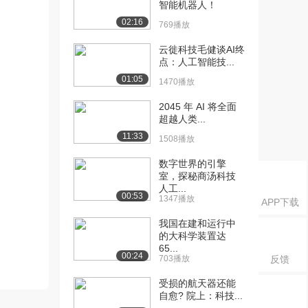
智能机器人！
02:16
769播放
云徙科技毛健谈AI终
点：人工智能技...
01:05
1470播放
2045 年 AI 将全面
超越人类...
11:33
1508播放
数字世界的引擎
室，探秘商汤科技
人工...
00:53
1347播放
APP下载
我国在建和运行中
的大科学装置达
65...
00:24
703播放
反馈
受损的航天器还能
自愈? 院上：科技...