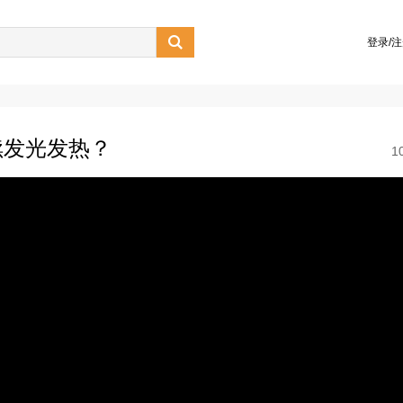

登录/
续发光发热？
1