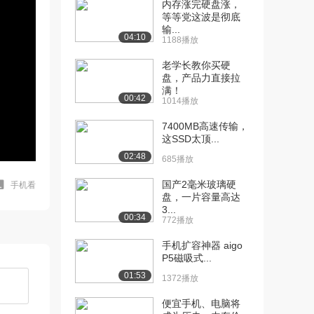
内存涨完硬盘涨，
等等党这波是彻底
输...
04:10
1188播放
老学长教你买硬
盘，产品力直接拉
满！
00:42
1014播放
7400MB高速传输，
这SSD太顶...
02:48
685播放
国产2毫米玻璃硬
手机看
盘，一片容量高达
3...
00:34
772播放
手机扩容神器 aigo
P5磁吸式...
01:53
1372播放
便宜手机、电脑将