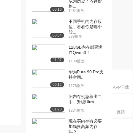
成为历史：内存价
格...
00:16
1484播放
不同手机的内存段
位，看看你是哪个
段...
00:34
989播放
128GB内存部署满
血Qwen3！...
11:07
1139播放
华为Pura 90 Pro支
持空间...
00:12
1178播放
APP下载
旧内存别急着出二
手，升级Ultra...
01:28
1234播放
反馈
现在买内存有必要
加钱换高频内存
吗？