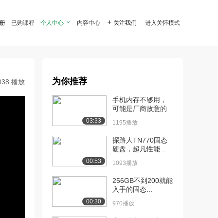
注册
已购课程
个人中心

内容中心

关注我们
进入关怀模式
为你推荐
038 播放
手机内存不够用，
可能是厂商故意的
03:33
1195播放
探路人TN770固态
硬盘，超凡性能...
00:53
1093播放
256GB不到200就能
入手的固态...
00:30
970播放