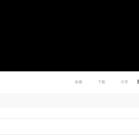
收藏
下载
分享