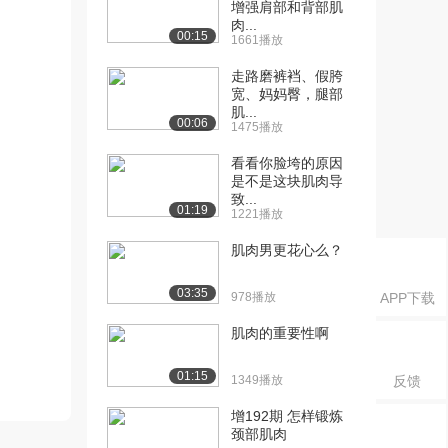
增强肩部和背部肌
肉...
00:15
1661播放
走路磨裤裆、假胯
宽、妈妈臀，腿部
肌...
00:06
1475播放
看看你脸垮的原因
是不是这块肌肉导
致...
01:19
1221播放
肌肉男更花心么？
03:35
978播放
APP下载
肌肉的重要性啊
01:15
1349播放
反馈
增192期 怎样锻炼
颈部肌肉