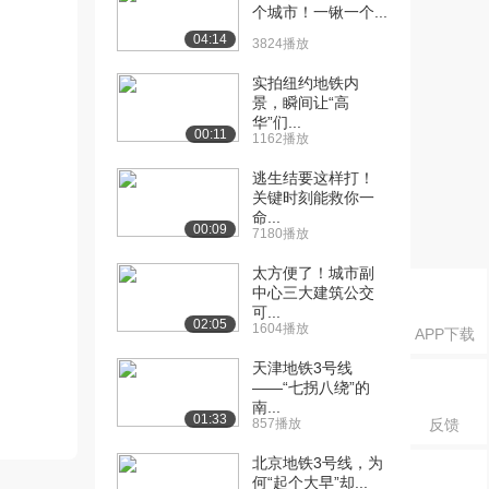
个城市！一锹一个...
04:14
3824播放
实拍纽约地铁内
景，瞬间让“高
华”们...
00:11
1162播放
逃生结要这样打！
关键时刻能救你一
命...
00:09
7180播放
太方便了！城市副
中心三大建筑公交
可...
02:05
1604播放
APP下载
天津地铁3号线
——“七拐八绕”的
南...
01:33
857播放
反馈
北京地铁3号线，为
何“起个大早”却...