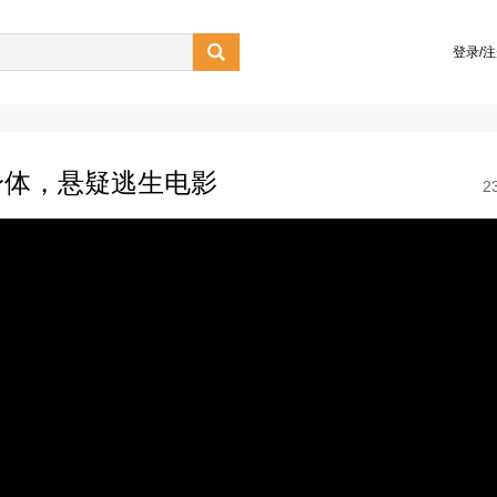

登录/
身体，悬疑逃生电影
2