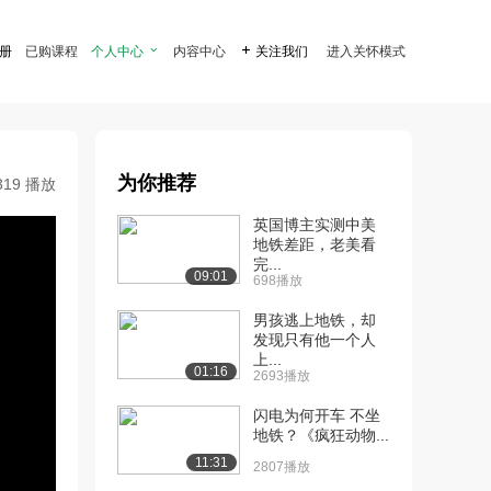
注册
已购课程
个人中心

内容中心

关注我们
进入关怀模式
为你推荐
319 播放
英国博主实测中美
地铁差距，老美看
完...
09:01
698播放
男孩逃上地铁，却
发现只有他一个人
上...
01:16
2693播放
闪电为何开车 不坐
地铁？《疯狂动物...
11:31
2807播放