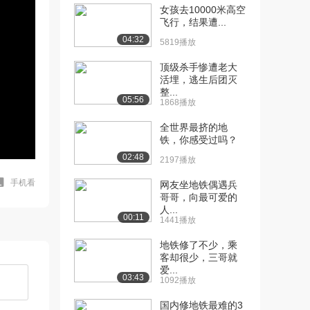
女孩去10000米高空
飞行，结果遭...
04:32
5819播放
顶级杀手惨遭老大
活埋，逃生后团灭
整...
05:56
1868播放
全世界最挤的地
铁，你感受过吗？
02:48
2197播放
手机看
网友坐地铁偶遇兵
哥哥，向最可爱的
人...
00:11
1441播放
地铁修了不少，乘
客却很少，三哥就
爱...
03:43
1092播放
国内修地铁最难的3