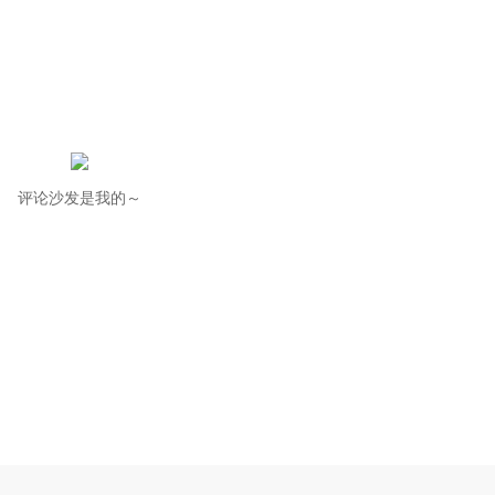
评论沙发是我的～