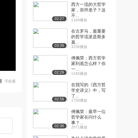
西方一流的大哲学
家，崇拜老子？这
不...
02:27
1164播放
在古罗马，最重要
的哲学流派是斯多
葛...
03:39
3236播放
傅佩荣：西方哲学
家到底怎么样？你
一...
02:29
1345播放
手机看
在我写的《西方哲
学史讲义》中，写
了...
02:58
1758播放
傅佩荣：最早一位
哲学家在问什么
事？...
02:36
2071播放