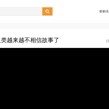

登录/
人类越来越不相信故事了
1