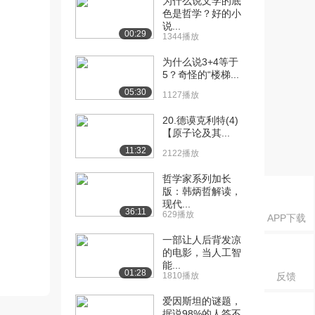
为什么说文学的底
色是哲学？好的小
说...
00:29
1344播放
为什么说3+4等于
5？奇怪的“楼梯...
05:30
1127播放
20.德谟克利特(4)
【原子论及其...
11:32
2122播放
哲学家系列加长
版：韩炳哲解读，
现代...
36:11
629播放
APP下载
一部让人后背发凉
的电影，当人工智
能...
01:28
1810播放
反馈
爱因斯坦的谜题，
据说98%的人答不...