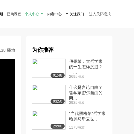
注册
已购课程
个人中心

内容中心

关注我们
进入关怀模式
为你推荐
138 播放
傅佩荣：大哲学家
的一生怎样度过？
一...
01:48
2695播放
什么是言论自由？
哲学家密尔自由的
两...
03:50
2925播放
“当代黑格尔”哲学家
哈贝马斯去世，...
29:00
1175播放