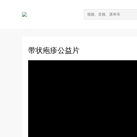
带状疱疹公益片