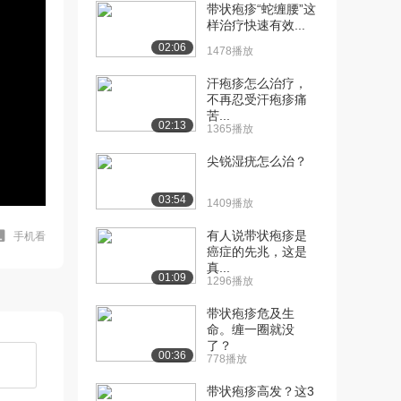
带状疱疹“蛇缠腰”这
样治疗快速有效...
02:06
1478播放
汗疱疹怎么治疗，
不再忍受汗疱疹痛
苦...
02:13
1365播放
尖锐湿疣怎么治？
03:54
1409播放
有人说带状疱疹是
手机看
癌症的先兆，这是
真...
01:09
1296播放
带状疱疹危及生
命。缠一圈就没
了？
00:36
778播放
带状疱疹高发？这3