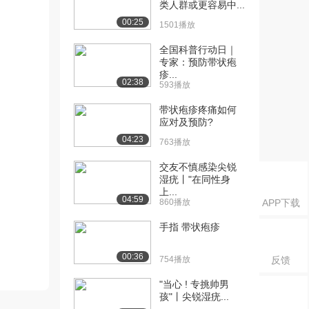
类人群或更容易中...
00:25
1501播放
全国科普行动日｜
专家：预防带状疱
疹...
02:38
593播放
带状疱疹疼痛如何
应对及预防?
04:23
763播放
交友不慎感染尖锐
湿疣丨"在同性身
上...
04:59
860播放
APP下载
手指 带状疱疹
00:36
754播放
反馈
"当心 ! 专挑帅男
孩"丨尖锐湿疣...