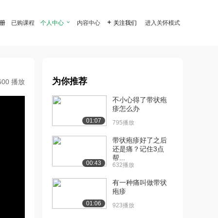
注册
已购课程
个人中心

内容中心

关注我们
进入关怀模式
为你推荐
600 播放
不小心得了带状疱
疹怎么办
01:07
795播放
带状疱疹好了之后
还是痛？记住3点
帮...
00:43
632播放
有一种痛叫做带状
疱疹
01:06
923播放