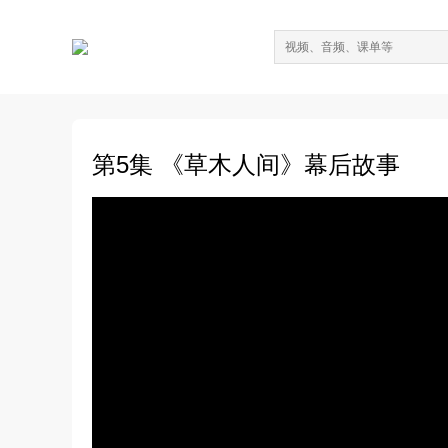
第5集 《草木人间》幕后故事