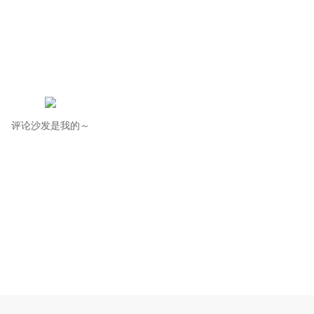
评论沙发是我的～