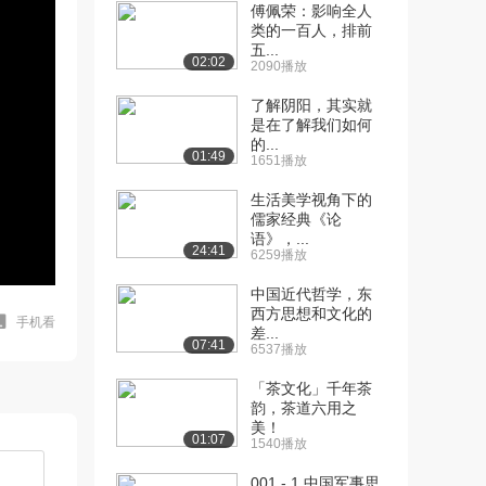
傅佩荣：影响全人
类的一百人，排前
五...
02:02
2090播放
了解阴阳，其实就
是在了解我们如何
的...
01:49
1651播放
生活美学视角下的
儒家经典《论
语》，...
24:41
6259播放
中国近代哲学，东
西方思想和文化的
手机看
差...
07:41
6537播放
「茶文化」千年茶
韵，茶道六用之
美！
01:07
1540播放
001 - 1.中国军事思