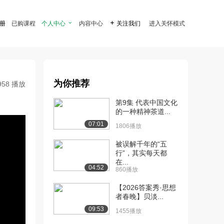
注册
已购课程
个人中心

内容中心

关注我们
进入关怀模式
为你推荐
958 播放
第9集 代表中国文化
的一种精神茶道...
07:01
1806播放
被误解千年的“五
行”，其实每天都
在...
04:52
860播放
【2026答案秀·思想
者春晚】贝淡...
09:53
1455播放