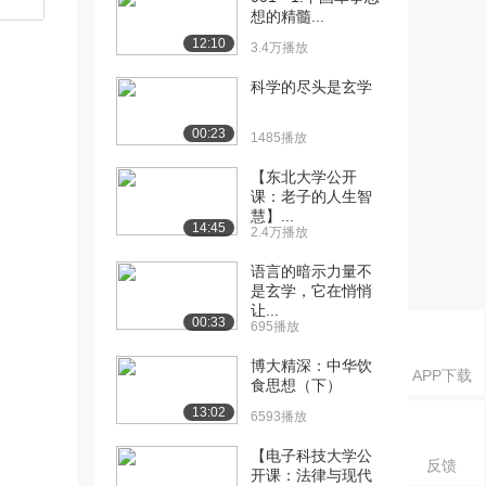
想的精髓...
12:10
3.4万播放
科学的尽头是玄学
00:23
1485播放
【东北大学公开
课：老子的人生智
慧】...
14:45
2.4万播放
语言的暗示力量不
是玄学，它在悄悄
让...
00:33
695播放
博大精深：中华饮
APP下载
食思想（下）
13:02
6593播放
【电子科技大学公
反馈
开课：法律与现代