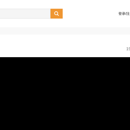

登录/
1