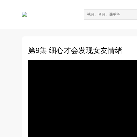
第9集 细心才会发现女友情绪