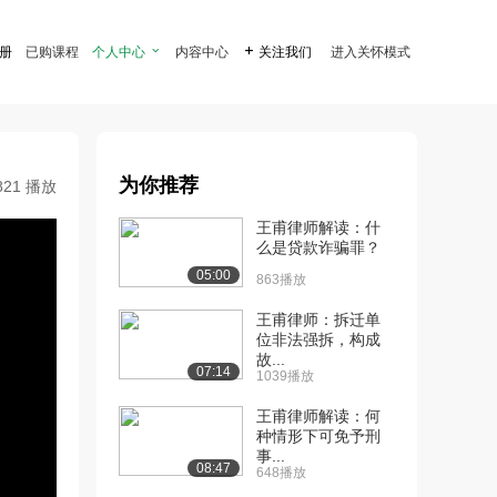
注册
已购课程
个人中心

内容中心

关注我们
进入关怀模式
为你推荐
821 播放
王甫律师解读：什
么是贷款诈骗罪？
05:00
863播放
王甫律师：拆迁单
位非法强拆，构成
故...
07:14
1039播放
王甫律师解读：何
种情形下可免予刑
事...
08:47
648播放