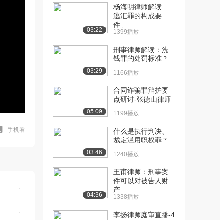
杨海明律师解读：
逃汇罪的构成要
件、...
03:22
1399播放
刑事律师解读：洗
钱罪的处罚标准？
03:29
1166播放
合同诈骗罪辩护要
点研讨-张德山律师
05:09
1199播放
手机看
什么是执行判决、
裁定滥用职权罪？
03:46
1240播放
王甫律师：刑事案
件可以对被告人财
产...
04:36
1338播放
李扬律师庭审直播-4