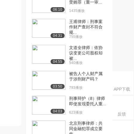
受贿罪（重一审...
06:10
1435播放
王甫律师：刑事案
件财产查封不符合
规...
04:31
755播放
文道全律师：依协
议变更公司股权却
被...
04:55
540播放
被告人个人财产属
于涉刑财产吗？
03:50
793播放
APP下载
刑事辩护（8）律师
即使发现委托人重...
04:03
623播放
反馈
北京刑事律师：共
同金融犯罪成立要