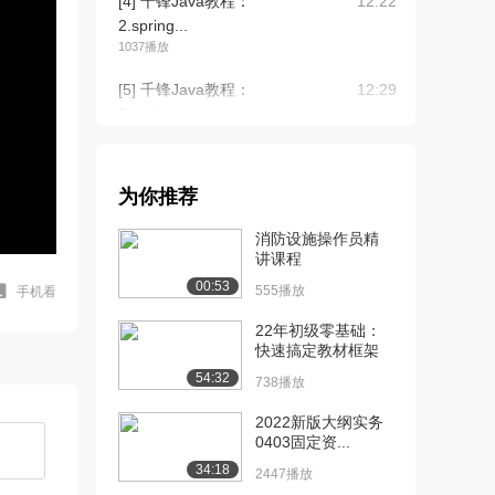
[4] 千锋Java教程：
12:22
2.spring...
1037播放
[5] 千锋Java教程：
12:29
2.spring...
1460播放
[6] 千锋Java教程：
12:27
为你推荐
2.spring...
1271播放
消防设施操作员精
讲课程
[7] 千锋Java教程：3.路径
12:09
00:53
参数（上...
555播放
手机看
1510播放
22年初级零基础：
快速搞定教材框架
[8] 千锋Java教程：3.路径
12:14
54:32
参数（中...
738播放
911播放
2022新版大纲实务
0403固定资...
[9] 千锋Java教程：3.路径
12:11
参数（下...
34:18
2447播放
824播放