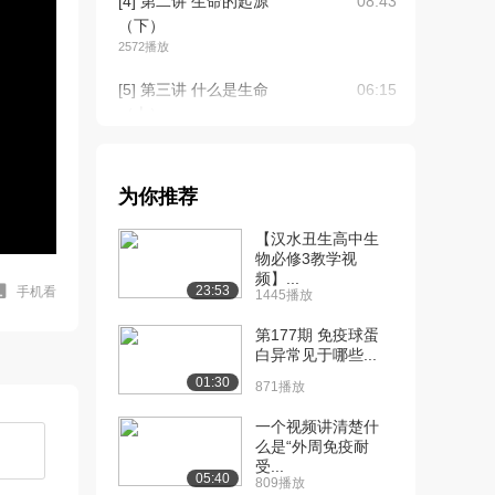
[4] 第二讲 生命的起源
08:43
（下）
2572播放
[5] 第三讲 什么是生命
06:15
（上）
2472播放
[6] 第三讲 什么是生命
06:13
为你推荐
（下）
2134播放
【汉水丑生高中生
物必修3教学视
[7] 第四讲 基础生物学概述
06:03
频】...
（上）
23:53
手机看
1445播放
2529播放
第177期 免疫球蛋
[8] 第四讲 基础生物学概述
白异常见于哪些...
06:08
（下）
01:30
871播放
1819播放
一个视频讲清楚什
[9] 第五讲 生命科学绪论
08:04
么是“外周免疫耐
受...
（上）
05:40
809播放
2139播放