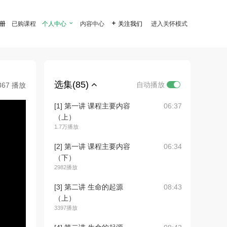
注册
已购课程
个人中心

内容中心

关注我们
进入关怀模式
选集(85)
自动播放
367 播放
[1] 第一讲 课程主要内容
06:37
（上）
1.7万播放
[2] 第一讲 课程主要内容
06:34
（下）
2982播放
[3] 第二讲 生命的起源
08:43
（上）
3397播放