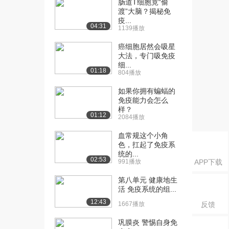
肠道T细胞竟“偷
（上）
渡”大脑？揭秘免
2407播放
疫...
04:31
1139播放
[16] 第一讲 细胞的结构
05:43
（下）
癌细胞居然会吸星
2424播放
大法，专门吸免疫
细...
01:18
804播放
[17] 第二讲 真核细胞的结
07:40
构（上）
如果你拥有蝙蝠的
2213播放
免疫能力会怎么
样？
[18] 第二讲 真核细胞的结
07:43
01:12
2084播放
构（下）
血常规这个小角
1621播放
色，扛起了免疫系
统的...
[19] 第三讲 生物膜和细胞
05:21
02:53
991播放
APP下载
通讯（上）
1671播放
第八单元 健康地生
活 免疫系统的组...
[20] 第三讲 生物膜和细胞
05:23
12:43
1667播放
反馈
通讯（下）
1354播放
巩膜炎 警惕自身免