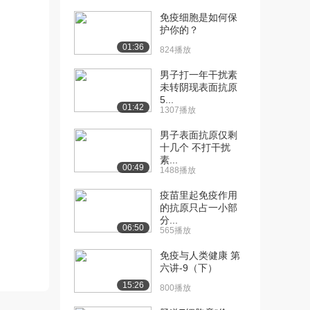
免疫细胞是如何保
[10] 第五讲 生命科学绪论
08:05
护你的？
（下）
01:36
824播放
1805播放
男子打一年干扰素
[11] 第一讲 细胞的元素组
05:12
未转阴现表面抗原
成（上）
5...
01:42
3144播放
1307播放
[12] 第一讲 细胞的元素组
05:11
男子表面抗原仅剩
十几个 不打干扰
成（下）
素...
2349播放
00:49
1488播放
[13] 第二讲 细胞的分子组
05:37
疫苗里起免疫作用
成（上）
的抗原只占一小部
2621播放
分...
06:50
565播放
[14] 第二讲 细胞的分子组
05:42
免疫与人类健康 第
成（下）
六讲-9（下）
2453播放
15:26
800播放
[15] 第一讲 细胞的结构
05:38