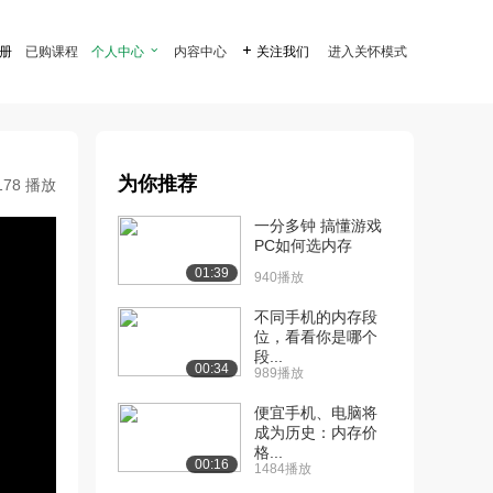
注册
已购课程
个人中心

内容中心

关注我们
进入关怀模式
为你推荐
178 播放
一分多钟 搞懂游戏
PC如何选内存
01:39
940播放
不同手机的内存段
位，看看你是哪个
段...
00:34
989播放
便宜手机、电脑将
成为历史：内存价
格...
00:16
1484播放