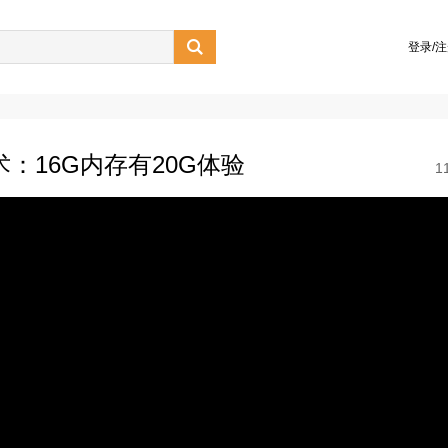

登录/
技术：16G内存有20G体验
1