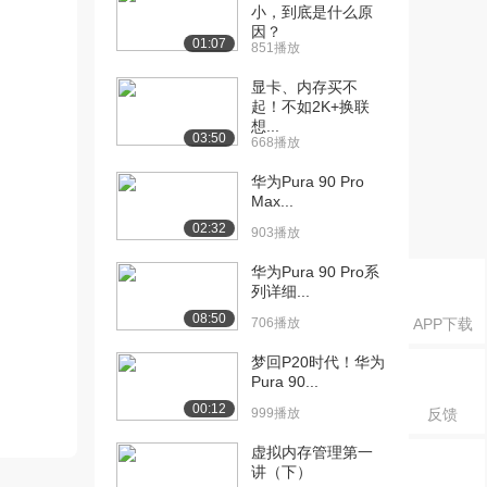
小，到底是什么原
因？
01:07
851播放
显卡、内存买不
起！不如2K+换联
想...
03:50
668播放
华为Pura 90 Pro
Max...
02:32
903播放
华为Pura 90 Pro系
列详细...
08:50
706播放
APP下载
梦回P20时代！华为
Pura 90...
00:12
999播放
反馈
虚拟内存管理第一
讲（下）