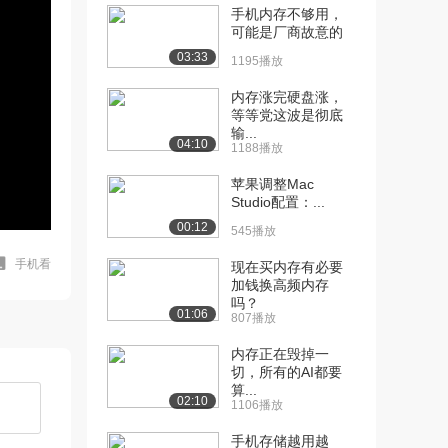
手机内存不够用，
可能是厂商故意的
03:33
1195播放
内存涨完硬盘涨，
等等党这波是彻底
输...
04:10
1188播放
苹果调整Mac
Studio配置：...
00:12
545播放
手机看
现在买内存有必要
加钱换高频内存
吗？
01:06
807播放
内存正在毁掉一
切，所有的AI都要
算...
02:10
1106播放
手机存储越用越