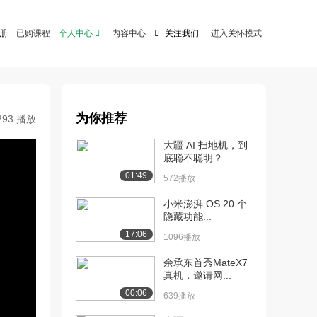
注册
已购课程
个人中心

内容中心

关注我们
进入关怀模式
为你推荐
293 播放
大疆 AI 扫地机，到
底聪不聪明？
01:49
572播放
小米澎湃 OS 20 个
隐藏功能...
17:06
1096播放
余承东首秀MateX7
真机，邀请网...
00:06
639播放