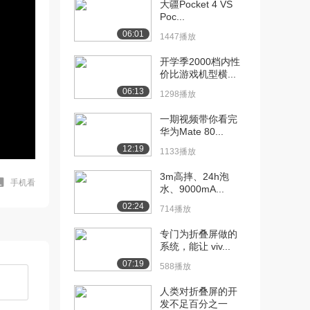
大疆Pocket 4 VS
Poc...
06:01
1447播放
开学季2000档内性
价比游戏机型横...
06:13
1298播放
一期视频带你看完
华为Mate 80...
12:19
1133播放
3m高摔、24h泡
手机看
水、9000mA...
02:24
714播放
专门为折叠屏做的
系统，能让 viv...
07:19
588播放
人类对折叠屏的开
发不足百分之一