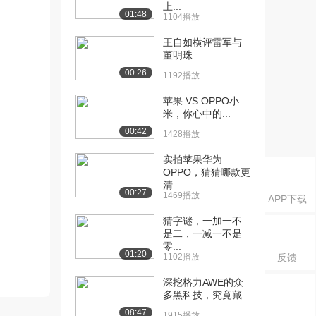
上...
01:48
1104播放
王自如横评雷军与
董明珠
00:26
1192播放
苹果 VS OPPO小
米，你心中的...
00:42
1428播放
实拍苹果华为
OPPO，猜猜哪款更
清...
00:27
1469播放
APP下载
猜字谜，一加一不
是二，一减一不是
零...
01:20
1102播放
反馈
深挖格力AWE的众
多黑科技，究竟藏...
08:47
1915播放