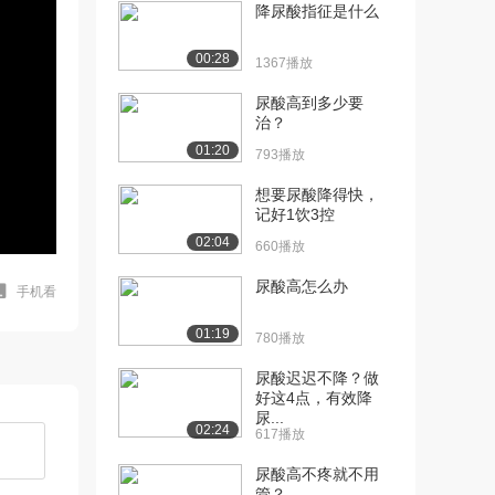
降尿酸指征是什么
00:28
1367播放
尿酸高到多少要
治？
01:20
793播放
想要尿酸降得快，
记好1饮3控
02:04
660播放
尿酸高怎么办
手机看
01:19
780播放
尿酸迟迟不降？做
好这4点，有效降
尿...
02:24
617播放
尿酸高不疼就不用
管？