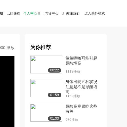
注册
已购课程
个人中心

内容中心

关注我们
进入关怀模式
为你推荐
900 播放
氢氯噻嗪可能引起
尿酸增高
00:22
1119播放
身体出现五种状况
注意是不是尿酸增
高...
01:59
1152播放
尿酸高竟跟吃这些
有关
01:33
976播放