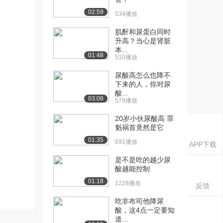
02:59
534播放
肌酐和尿蛋白同时
升高？当心是肾脏
本...
01:48
510播放
尿酸高怎么也降不
下来的人，你对尿
酸...
03:08
579播放
20岁小伙尿酸高 罪
魁祸首竟然是它
01:35
691播放
APP下载
是不是吃的越少尿
酸越能控制
01:18
1228播放
反馈
吃非布司他降尿
酸，这4点一定要知
道...