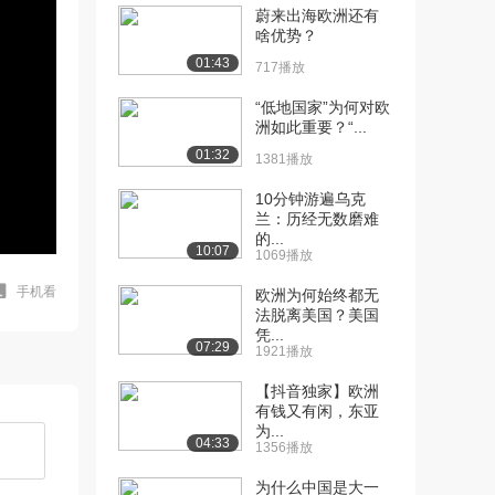
蔚来出海欧洲还有
啥优势？
01:43
717播放
“低地国家”为何对欧
洲如此重要？“...
01:32
1381播放
10分钟游遍乌克
兰：历经无数磨难
的...
10:07
1069播放
手机看
欧洲为何始终都无
法脱离美国？美国
凭...
07:29
1921播放
【抖音独家】欧洲
有钱又有闲，东亚
为...
04:33
1356播放
为什么中国是大一