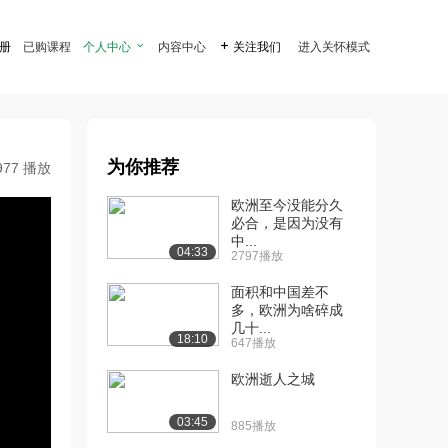
注册
已购课程
个人中心

内容中心

关注我们
进入关怀模式
为你推荐
977 播放
欧洲至今没能分久
必合，是因为没有
中...
04:33
2797播放
面积和中国差不
多，欧洲为啥碎成
几十...
18:10
647播放
欧洲逝人之城
03:45
885播放