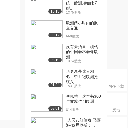
统，欧洲却如此分
裂...
16:15
1375播放
欧洲两小时内的航
空交通
00:17
669播放
没有秦始皇，现代
的中国会不会像欧
洲...
03:19
1374播放
历史总是惊人相
似：中世纪欧洲抢
破头...
01:24
1531播放
APP下载
傅佩荣：这本书300
年前就传到欧洲...
02:51
814播放
反馈
“人民友好使者”马塞
洛•穆尼奥斯：...