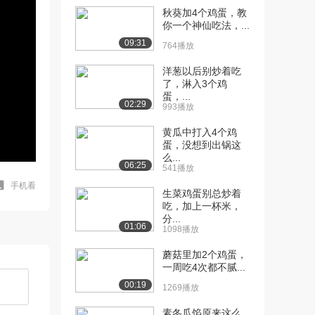
秋葵加4个鸡蛋，教
你一个神仙吃法，...
09:31
764播放
洋葱以后别炒着吃
了，淋入3个鸡
蛋，...
02:29
993播放
黄瓜中打入4个鸡
蛋，没想到出锅这
么...
06:25
541播放
手机看
生菜鸡蛋别总炒着
吃，加上一杯米，
分...
01:06
1098播放
蘑菇里加2个鸡蛋，
一周吃4次都不腻...
00:19
1269播放
素冬瓜馅原来这么