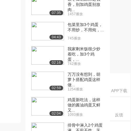
香，别加鸡蛋别放
肉...
07:35
1457播放
包菜里加3个鸡蛋，
不用炒，不用炖，...
04:43
745播放
我家剩米饭很少炒
着吃，加3个鸡
蛋，...
02:16
742播放
万万没有想到，胡
萝卜搭配鸡蛋这样
做...
02:59
1254播放
APP下载
鸡蛋新吃法，这样
做的酱油鸡蛋又鲜
又...
02:04
1093播放
反馈
排骨中淋入2个鸡蛋
液，不煎不炸，无...