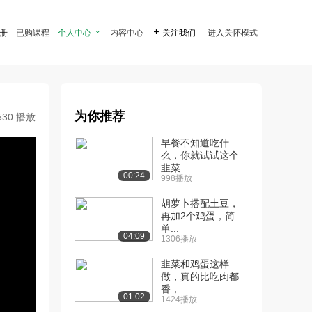
注册
已购课程
个人中心

内容中心

关注我们
进入关怀模式
为你推荐
530 播放
早餐不知道吃什
么，你就试试这个
韭菜...
00:24
998播放
胡萝卜搭配土豆，
再加2个鸡蛋，简
单...
04:09
1306播放
韭菜和鸡蛋这样
做，真的比吃肉都
香，...
01:02
1424播放