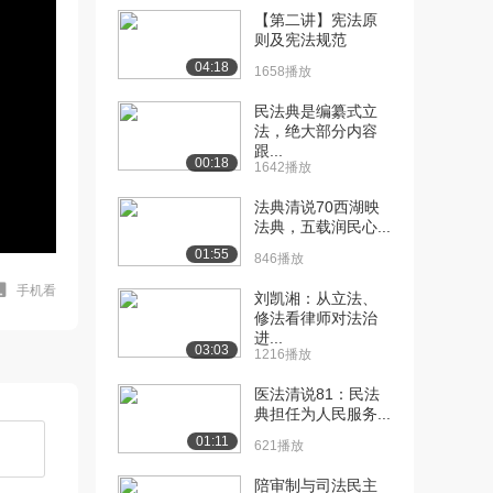
【第二讲】宪法原
则及宪法规范
04:18
1658播放
民法典是编纂式立
法，绝大部分内容
跟...
00:18
1642播放
法典清说70西湖映
法典，五载润民心...
01:55
846播放
手机看
刘凯湘：从立法、
修法看律师对法治
进...
03:03
1216播放
医法清说81：民法
典担任为人民服务...
01:11
621播放
陪审制与司法民主