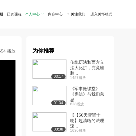
注册
已购课程
个人中心

内容中心

关注我们
进入关怀模式
为你推荐
654 播放
传统历法和西方立
法大比拼，究竟谁
胜...
03:17
1457播放
《军事微课堂》：
《宪法》与我们息
息...
01:34
828播放
【【50天背诵十
轮】超清晰的法理
速...
03:38
1630播放