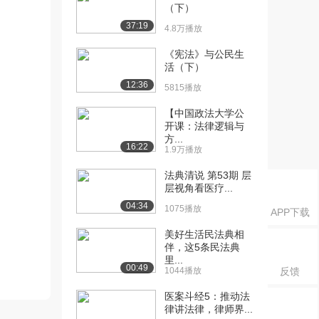
（下）
37:19
4.8万播放
《宪法》与公民生
活（下）
12:36
5815播放
【中国政法大学公
开课：法律逻辑与
方...
16:22
1.9万播放
法典清说 第53期 层
层视角看医疗...
04:34
1075播放
APP下载
美好生活民法典相
伴，这5条民法典
里...
00:49
1044播放
反馈
医案斗经5：推动法
律讲法律，律师界...