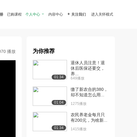
注册
已购课程
个人中心

内容中心

关注我们
进入关怀模式
为你推荐
070 播放
退休人员注意！退
休后医保还要交，
养...
01:34
649播放
缴了新农合的380，
却不知道怎么用...
01:04
1275播放
农民养老金每月只
有200元，为啥新...
01:34
1415播放