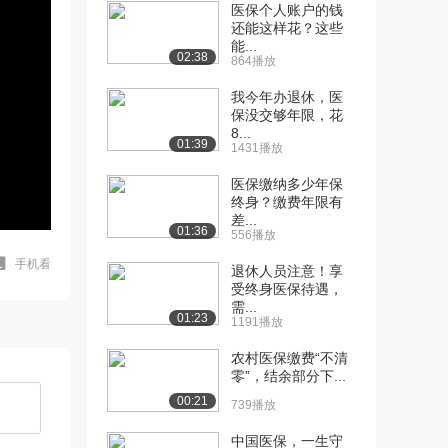
医保个人账户的钱
还能这样花？这些
能...
02:38
864播放
我今年办退休，医
保没交够年限，花
8...
01:39
1431播放
医保缴纳多少年保
终身？缴费年限有
差...
01:36
556播放
手机看
退休人员注意！享
受终身医保待遇，
需...
01:23
1191播放
农村医保缴费“不清
零”，结余部分下...
00:21
739播放
中国医保，一生守