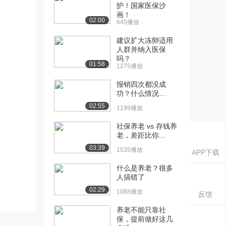
护！国家医保沙
画！
02:00
645播放
建议扩大冻卵适用
人群并纳入医保
吗？
01:58
1275播放
报销四次都没成
功？什么情况…
02:55
1199播放
社保养老 vs 存钱养
老，差距比你...
03:39
1535播放
APP下载
什么是养老？很多
人搞错了
02:29
1068播放
反馈
养老不能只靠社
保，提前做好这几