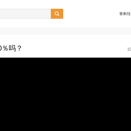

登录/
0％吗？
1