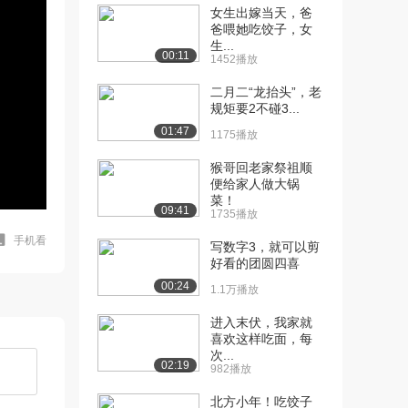
女生出嫁当天，爸
爸喂她吃饺子，女
生...
00:11
1452播放
二月二“龙抬头”，老
规矩要2不碰3...
01:47
1175播放
猴哥回老家祭祖顺
便给家人做大锅
菜！
09:41
1735播放
手机看
写数字3，就可以剪
好看的团圆四喜
00:24
1.1万播放
进入末伏，我家就
喜欢这样吃面，每
次...
02:19
982播放
北方小年！吃饺子