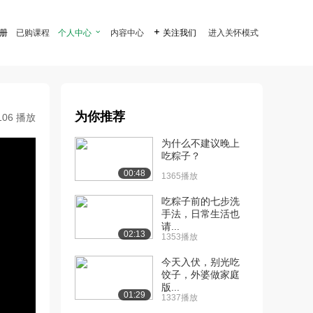
注册
已购课程
个人中心

内容中心

关注我们
进入关怀模式
为你推荐
106 播放
为什么不建议晚上
吃粽子？
00:48
1365播放
吃粽子前的七步洗
手法，日常生活也
请...
02:13
1353播放
今天入伏，别光吃
饺子，外婆做家庭
版...
01:29
1337播放