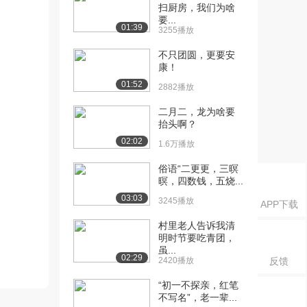
扫厨房，我们为啥
要...
01:39
3255播放
不只团圆，更要安
康！
01:52
2882播放
二月二，龙为啥要
抬头啊？
02:02
1.6万播放
俗语“二更更，三暝
暝，四数钱，五烧...
03:03
3245播放
APP下载
村里老人告诉我清
明时节要吃青团，
虽...
02:29
2420播放
反馈
“初一不探亲，红笔
不写名”，老一辈...