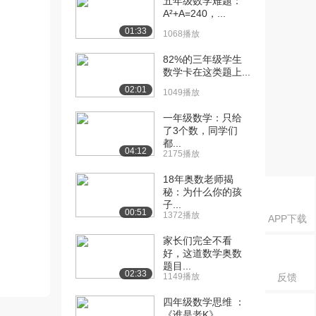
五年级数学难题：
A²+A=240，...
01:33
1068播放
82%的三年级学生
数学卡在这类题上...
02:01
1049播放
一年级数学：只给
了3个数，同学们
都...
04:12
2175播放
18年奥数老师揭
秘：为什么你的孩
子...
00:51
1372播放
APP下载
家长们完全不看
好，这道数学奥数
题目...
02:33
1149播放
反馈
四年级数学思维 ：
《谁是老K》