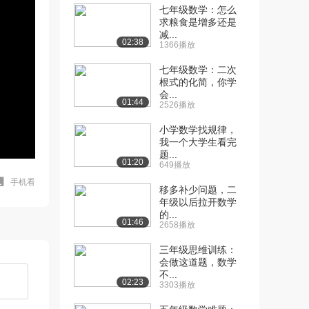
七年级数学：怎么
求粮食是增多还是
减...
02:38
1366播放
七年级数学：二次
根式的化简，你学
会...
01:44
2526播放
小学数学找规律，
我一个大学生看完
题...
01:20
649播放
手机看
移多补少问题，二
年级以后拉开数学
的...
01:46
2658播放
三年级思维训练：
会做这道题，数学
不...
02:23
3303播放