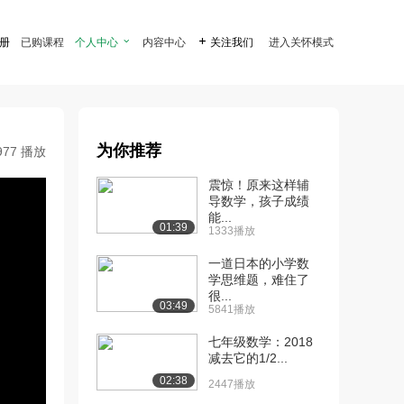
注册
已购课程
个人中心

内容中心

关注我们
进入关怀模式
为你推荐
977 播放
震惊！原来这样辅
导数学，孩子成绩
能...
01:39
1333播放
一道日本的小学数
学思维题，难住了
很...
03:49
5841播放
七年级数学：2018
减去它的1/2...
02:38
2447播放