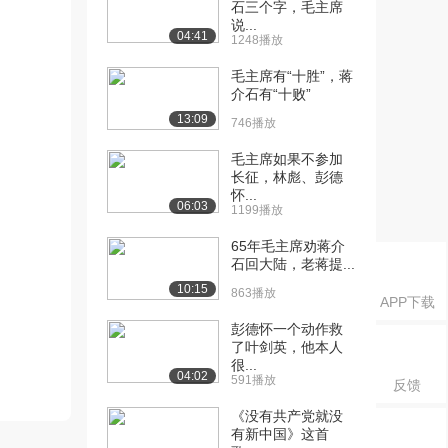
石三个字，毛主席
说...
04:41
1248播放
毛主席有“十胜”，蒋
介石有“十败”
13:09
746播放
毛主席如果不参加
长征，林彪、彭德
怀...
06:03
1199播放
65年毛主席劝蒋介
石回大陆，老蒋提...
10:15
863播放
APP下载
彭德怀一个动作救
了叶剑英，他本人
很...
04:02
591播放
反馈
《没有共产党就没
有新中国》这首