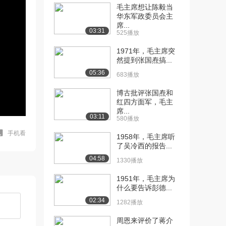
毛主席想让陈毅当
华东军政委员会主
席...
03:31
525播放
1971年，毛主席突
然提到张国焘搞...
05:36
683播放
博古批评张国焘和
红四方面军，毛主
席...
03:11
580播放
手机看
1958年，毛主席听
了吴冷西的报告...
04:58
1330播放
1951年，毛主席为
什么要告诉彭德...
02:34
1282播放
周恩来评价了蒋介