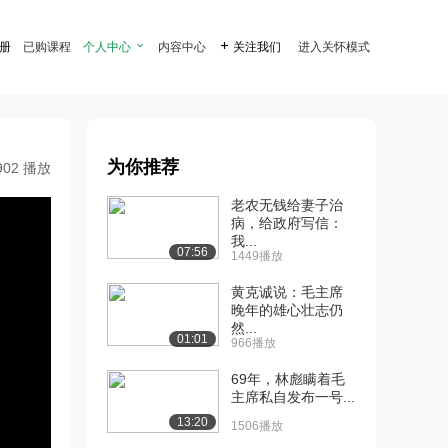
注册
已购课程
个人中心

内容中心

关注我们
进入关怀模式
为你推荐
902 播放
老农无钱给妻子治
病，给政府写信：
我...
07:56
1449播放
黄克诚说：毛主席
晚年的雄心壮志仍
然...
01:01
966播放
69年，林彪瞒着毛
主席私自发布一号...
13:20
1506播放