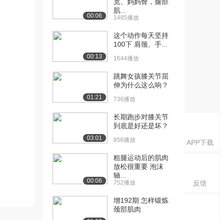
宽、妈妈臀，腿部
肌...
00:06
1485播放
这个动作每天坚持
100下 肩颈、手...
00:13
1644播放
跳舞女孩膝关节屈
伸为什么这么响？
01:21
736播放
长期跑步对膝关节
到底是好还是坏？
03:01
856播放
APP下载
粗腿运动后的肌肉
放松很重要 泡沫
轴...
00:06
752播放
反馈
增192期 怎样锻炼
颈部肌肉