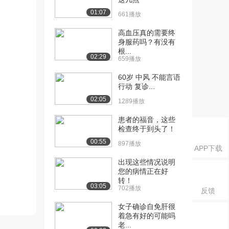
01:07
661播放
高血压真的需要终
身服药吗？有没有
根...
02:29
659播放
60岁 中风 不能言语
行动 复诊...
02:05
1289播放
患者的福音，这些
检查终于到头了！
00:55
897播放
APP下载
出现这些情况说明
您的病情正在好
转！
03:05
702播放
反馈
女子确诊自免肝很
着急有好的可能吗
老...