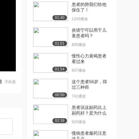
患者的肺我们给他
保住了！
01:40
1200播放
炎琥宁可以用于儿
童患者吗？
01:01
800播放
慢性心力衰竭患者
看过来
01:54
807播放
这个患者56岁，得
手机看
过三种癌
00:50
741播放
患者说这副药比上
副药好？是为什么
02:39
920播放
慢病患者服药注意
这几点