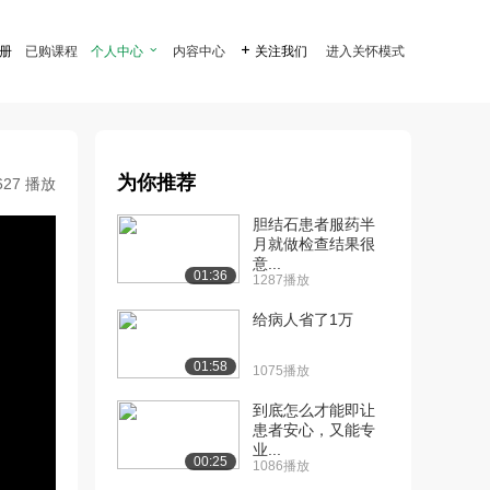
注册
已购课程
个人中心

内容中心

关注我们
进入关怀模式
为你推荐
627 播放
胆结石患者服药半
月就做检查结果很
意...
01:36
1287播放
给病人省了1万
01:58
1075播放
到底怎么才能即让
患者安心，又能专
业...
00:25
1086播放