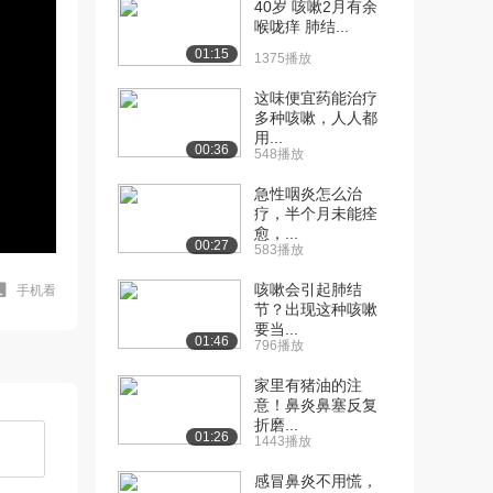
40岁 咳嗽2月有余
喉咙痒 肺结...
01:15
1375播放
这味便宜药能治疗
多种咳嗽，人人都
用...
00:36
548播放
急性咽炎怎么治
疗，半个月未能痊
愈，...
00:27
583播放
咳嗽会引起肺结
手机看
节？出现这种咳嗽
要当...
01:46
796播放
家里有猪油的注
意！鼻炎鼻塞反复
折磨...
01:26
1443播放
感冒鼻炎不用慌，