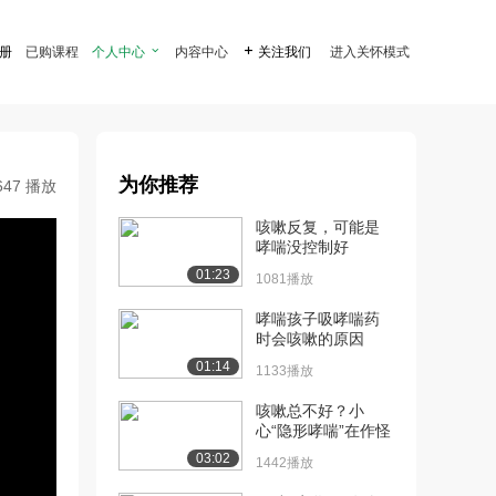
注册
已购课程
个人中心

内容中心

关注我们
进入关怀模式
为你推荐
647 播放
咳嗽反复，可能是
哮喘没控制好
01:23
1081播放
哮喘孩子吸哮喘药
时会咳嗽的原因
01:14
1133播放
咳嗽总不好？小
心“隐形哮喘”在作怪
03:02
1442播放