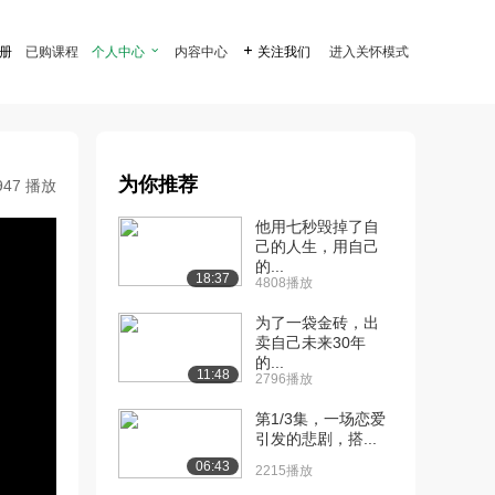
注册
已购课程
个人中心

内容中心

关注我们
进入关怀模式
为你推荐
947 播放
他用七秒毁掉了自
己的人生，用自己
的...
18:37
4808播放
为了一袋金砖，出
卖自己未来30年
的...
11:48
2796播放
第1/3集，一场恋爱
引发的悲剧，搭...
06:43
2215播放