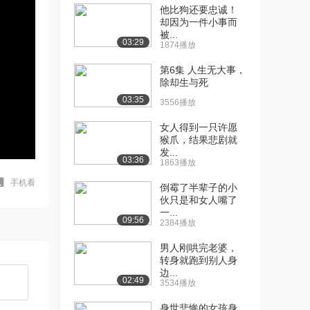
他比狗还要忠诚！
却因为一件小事而
被...
03:29
1874播放
第6集 人生无大事，
除却生与死
03:35
3556播放
女人得到一只许愿
猴爪，结果悲剧就
发...
03:36
1863播放
手机看
倒霉了半辈子的小
伙只是和女人嘴了
一...
09:56
2384播放
男人刚哄完老婆，
转身就跑到别人身
边...
02:49
3534播放
身世悲惨的女孩身