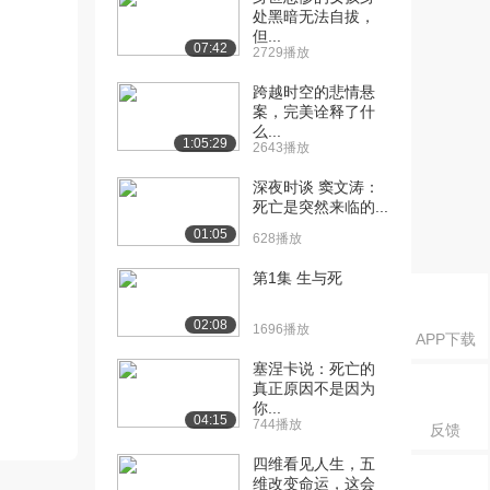
处黑暗无法自拔，
但...
07:42
2729播放
跨越时空的悲情悬
案，完美诠释了什
么...
1:05:29
2643播放
深夜时谈 窦文涛：
死亡是突然来临的...
01:05
628播放
第1集 生与死
02:08
1696播放
APP下载
塞涅卡说：死亡的
真正原因不是因为
你...
04:15
744播放
反馈
四维看见人生，五
维改变命运，这会