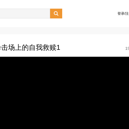

登录/
击场上的自我救赎1
1