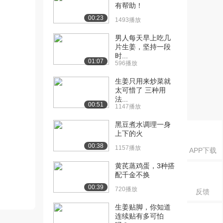
有帮助！
00:23
1493播放
男人每天早上吃几
片生姜，坚持一段
时...
01:07
596播放
生姜只用来炒菜就
太可惜了 三种用
法...
00:51
1147播放
黑豆煮水调理一身
上下的火
00:38
1157播放
APP下载
黄芪蒸鸡蛋，3种搭
配千金不换
00:39
720播放
反馈
生姜贴脚，你知道
连续贴有多可怕