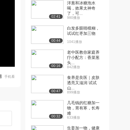
洋葱和冰糖泡水
喝，效果太神奇
了，可...
02:41
980播放
白发多眼睛模糊，
试试红枣加三物
00:44
1041播放
老中医教你家庭养
疗小配方：香菜葱
头...
00:16
842播放
手机看
食养是良医｜皮肤
透亮又滋润 试试
山...
00:47
899播放
几毛钱的红糖加一
物，胃有寒，长寿
难
00:32
633播放
生姜加一物，健康