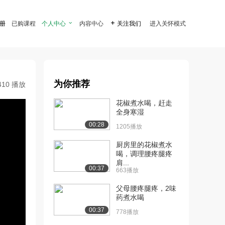
注册
已购课程
个人中心

内容中心

关注我们
进入关怀模式
为你推荐
410 播放
花椒煮水喝，赶走
全身寒湿
00:28
1205播放
厨房里的花椒煮水
喝，调理腰疼腿疼
肩...
00:37
663播放
父母腰疼腿疼，2味
药煮水喝
00:37
778播放