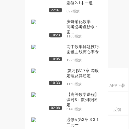
题第四讲
选修2-1中一道...
1854播放
22:07
697播放
[16] 圆锥曲线大题 定点问
04:57
庆哥消化数学——
题第五讲
高考必考点秒杀：
920播放
圆...
10:23
1163播放
[17] 圆锥曲线大题 定点问
07:10
高中数学解题技巧-
题第六讲
圆锥曲线离心率专...
1082播放
10:05
1925播放
[18] 圆锥曲线大题 定直线
05:00
[复习]第17章 勾股
问题 第一讲
定理及其逆定...
1304播放
10:33
1159播放
APP下载
[19] 圆锥曲线大题 定直线
05:00
问题 第二讲
【高等数学课程】
课时6：数列极限
1543播放
定...
02:08
6140播放
反馈
[20] 圆锥曲线大题 定直线
05:00
问题 第三讲
必修5 第3章 3.3.1
1438播放
二元一...