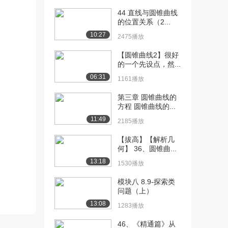
44 直线与圆锥曲线
[10] 圆锥曲线大题 面积问
05:00
的位置关系（2...
题第三讲
10:27
2475播放
1527播放
【圆锥曲线2】很好
[11] 圆锥曲线大题 面积问
09:07
的一个先设点，然...
题第四讲
06:31
1938播放
1161播放
第三章 圆锥曲线的
[12] 圆锥曲线大题 定点问
04:57
方程 圆锥曲线的...
题第一讲
11:49
1326播放
2185播放
[13] 圆锥曲线大题 定点问
05:02
【拔高】【解析几
何】 36、圆锥曲...
题第二讲
2209播放
13:18
1530播放
[14] 圆锥曲线大题 定点问
04:57
模块八 8.9-探索类
题第三讲
问题（上）
1360播放
13:08
1283播放
[15] 圆锥曲线大题 定点问
05:03
46、《精通篇》从