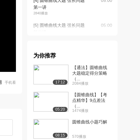
[4] 圆锥曲线大题 弦长问题
05:00
第一讲
2840播放
[5] 圆锥曲线大题 弦长问题
05:00
第二讲
2014播放
[6] 圆锥曲线大题 弦长问题
05:00
为你推荐
第三讲
2282播放
【通法】圆锥曲线
大题稳定得分策略
[7] 圆锥曲线大题 弦长问题
08:00
（...
第四讲
17:12
手机看
2084播放
1663播放
【圆锥曲线】【考
[8] 圆锥曲线大题 面积问题
点精华】9点差法
05:00
（...
第一讲
05:20
1474播放
1949播放
圆锥曲线小题巧解
[9] 圆锥曲线大题 面积问题
05:00
第二讲
08:15
570播放
1570播放