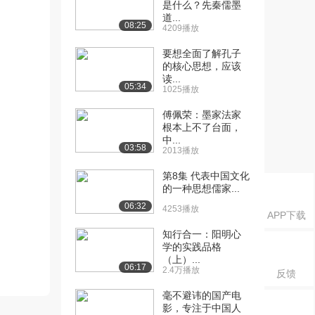
是什么？先秦儒墨
道...
08:25
4209播放
要想全面了解孔子
的核心思想，应该
读...
05:34
1025播放
傅佩荣：墨家法家
根本上不了台面，
中...
03:58
2013播放
第8集 代表中国文化
的一种思想儒家...
06:32
4253播放
APP下载
知行合一：阳明心
学的实践品格
（上）...
06:17
2.4万播放
反馈
毫不避讳的国产电
影，专注于中国人