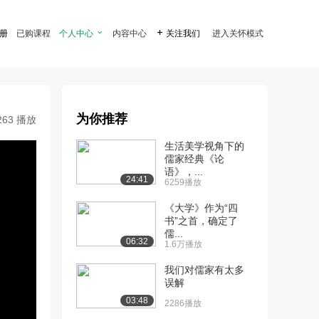
注册
已购课程
个人中心

内容中心

关注我们
进入关怀模式
为你推荐
263 播放
生活美学视角下的
儒家经典《论
语》，...
24:41
6259播放
《大学》作为“四
书”之首，确定了
儒...
06:32
1.6万播放
我们对儒家有太多
误解
03:48
2286播放