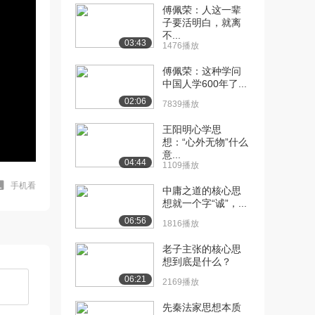
傅佩荣：人这一辈
子要活明白，就离
不...
03:43
1476播放
傅佩荣：这种学问
中国人学600年了...
02:06
7839播放
王阳明心学思
想：“心外无物”什么
意...
04:44
1109播放
手机看
中庸之道的核心思
想就一个字“诚”，...
06:56
1816播放
老子主张的核心思
想到底是什么？
06:21
2169播放
先秦法家思想本质