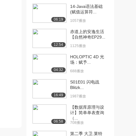
（下）（中）
14-Java语法基础
844播放
(赋值运算符...
[12] 第4集 不朽传奇
12:41
06:19
1057播放
（下）（下）
1393播放
赤道上的安逸生活
【自然神奇EP29...
[13] 第5集 璀璨折子戏
12:42
12:54
1125播放
（上）
790播放
HOLOPTIC 4D 光
场：赋予...
[14] 第5集 璀璨折子戏
12:51
04:32
688播放
（中）
1270播放
S01E01 闪电战
Blitzk...
[15] 第5集 璀璨折子戏
12:35
16:49
1987播放
（下）
847播放
【数据库原理与设
计】简单单表查询
[16] 第6集 百戏之母
待播放
（...
06:58
（上）
708播放
978播放
第二季 大卫.莱特