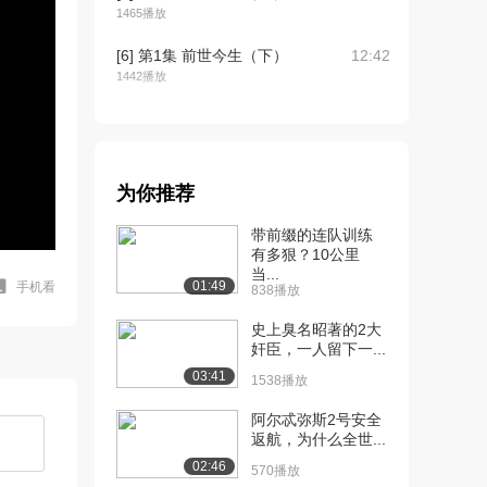
1465播放
[6] 第1集 前世今生（下）
12:42
1442播放
[7] 第3集 不朽传奇（上）
12:42
（上）
1060播放
为你推荐
[8] 第3集 不朽传奇（上）
12:51
（中）
带前缀的连队训练
1320播放
有多狠？10公里
当...
01:49
手机看
838播放
[9] 第3集 不朽传奇（上）
12:38
（下）
史上臭名昭著的2大
1064播放
奸臣，一人留下一...
03:41
[10] 第4集 不朽传奇
12:42
1538播放
（下）（上）
阿尔忒弥斯2号安全
871播放
返航，为什么全世...
[11] 第4集 不朽传奇
12:50
02:46
570播放