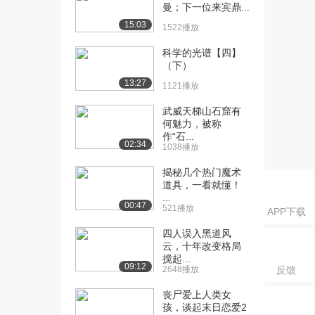
曼；下一位来宾鼎...
[17] 第6集 百戏之母
12:49
（中）
15:03
1522播放
1150播放
科学的光谱【四】
[18] 第6集 百戏之母
（下）
12:36
（下）
13:27
1121播放
602播放
武威天梯山石窟有
[19] 第7集 一脉相承
12:42
何魅力，被称
作“石...
（上）
02:34
1038播放
765播放
揭秘几个热门魔术
[20] 第7集 一脉相承
12:45
道具，一看就懂！
（中）
...
00:47
1231播放
521播放
APP下载
四人误入黑道风
[21] 第7集 一脉相承
12:38
云，十年改变格局
（下）
搅起...
1258播放
09:12
2648播放
反馈
丧尸爱上人类女
孩，谈起末日恋爱2