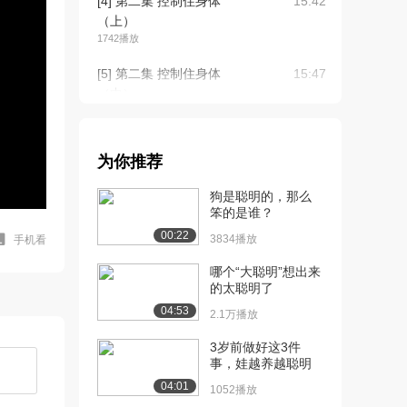
[4] 第二集 控制住身体
15:42
（上）
1742播放
[5] 第二集 控制住身体
15:47
（中）
820播放
[6] 第二集 控制住身体
15:33
为你推荐
（下）
1675播放
狗是聪明的，那么
笨的是谁？
[7] 第三集 让我更聪明
15:49
00:22
（上）
3834播放
手机看
2381播放
哪个“大聪明”想出来
的太聪明了
[8] 第三集 让我更聪明
待播放
04:53
（中）
2.1万播放
1197播放
3岁前做好这3件
事，娃越养越聪明
[9] 第三集 让我更聪明
15:43
（下）
04:01
1052播放
1471播放