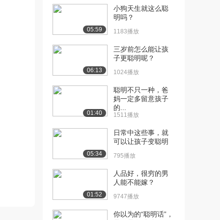
小狗天生就这么聪
明吗？
05:59
1183播放
三岁前怎么能让孩
子更聪明呢？
06:13
1024播放
聪明不只一种，爸
妈一定多留意孩子
的...
01:40
1511播放
日常中这些事，就
可以让孩子变聪明
05:34
795播放
人品好，很穷的男
人能不能嫁？
01:52
9747播放
你以为的“聪明话”，