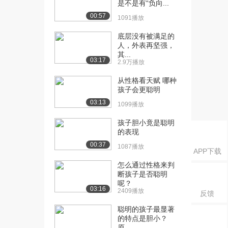
是不是有“负向...
00:57
1091播放
底层没有被满足的
人，外表再坚强，
其...
03:17
2.9万播放
从性格看天赋 哪种
孩子会更聪明
03:13
1099播放
孩子胆小竟是聪明
的表现
00:37
1087播放
APP下载
怎么通过性格来判
断孩子是否聪明
呢？
03:16
2409播放
反馈
聪明的孩子最显著
的特点是胆小？
原...