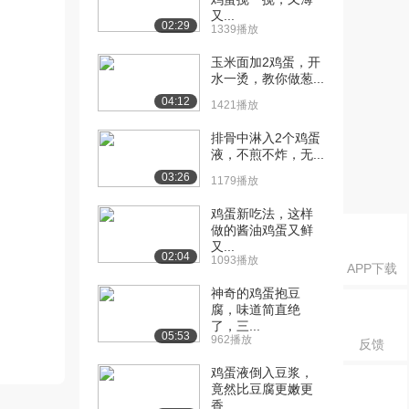
又...
02:29
1339播放
玉米面加2鸡蛋，开
水一烫，教你做葱...
04:12
1421播放
排骨中淋入2个鸡蛋
液，不煎不炸，无...
03:26
1179播放
鸡蛋新吃法，这样
做的酱油鸡蛋又鲜
又...
02:04
1093播放
APP下载
神奇的鸡蛋抱豆
腐，味道简直绝
了，三...
05:53
962播放
反馈
鸡蛋液倒入豆浆，
竟然比豆腐更嫩更
香...