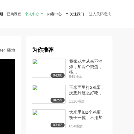
注册
已购课程
个人中心

内容中心

关注我们
进入关怀模式
为你推荐
844 播放
我家花生从来不油
炸，加两个鸡蛋，
筷...
04:00
949播放
玉米面里打2鸡蛋，
没想到这么好吃，...
06:59
1120播放
大米里加2个鸡蛋，
筷子一搅，不用加...
03:02
654播放