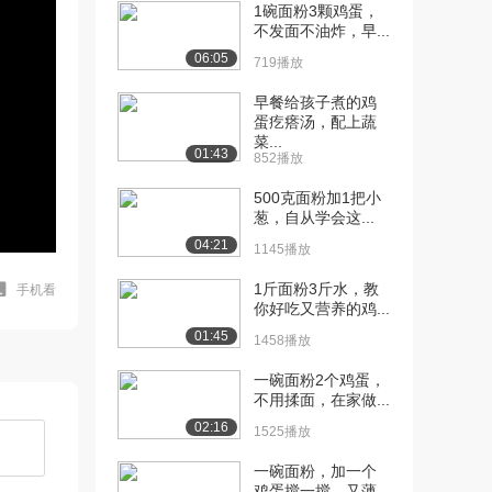
1碗面粉3颗鸡蛋，
不发面不油炸，早...
06:05
719播放
早餐给孩子煮的鸡
蛋疙瘩汤，配上蔬
菜...
01:43
852播放
500克面粉加1把小
葱，自从学会这...
04:21
1145播放
1斤面粉3斤水，教
手机看
你好吃又营养的鸡...
01:45
1458播放
一碗面粉2个鸡蛋，
不用揉面，在家做...
02:16
1525播放
一碗面粉，加一个
鸡蛋搅一搅，又薄