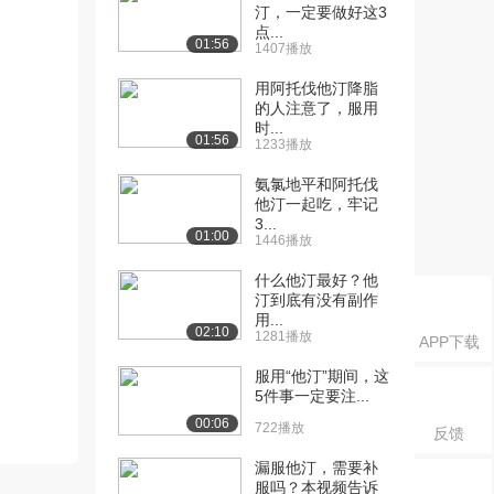
汀，一定要做好这3
点...
01:56
1407播放
用阿托伐他汀降脂
的人注意了，服用
时...
01:56
1233播放
氨氯地平和阿托伐
他汀一起吃，牢记
3...
01:00
1446播放
什么他汀最好？他
汀到底有没有副作
用...
02:10
1281播放
APP下载
服用“他汀”期间，这
5件事一定要注...
00:06
722播放
反馈
漏服他汀，需要补
服吗？本视频告诉