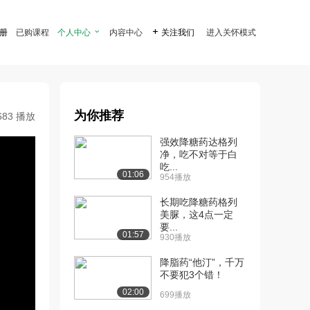
注册
已购课程
个人中心

内容中心

关注我们
进入关怀模式
为你推荐
683 播放
强效降糖药达格列
净，吃不对等于白
吃...
01:06
954播放
长期吃降糖药格列
美脲，这4点一定
要...
01:57
930播放
降脂药“他汀”，千万
不要犯3个错！
02:00
699播放