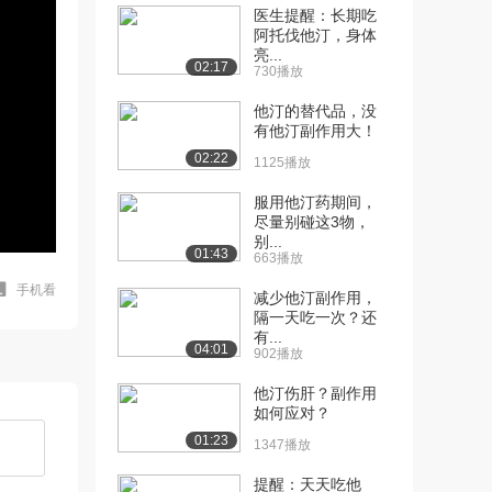
医生提醒：长期吃
阿托伐他汀，身体
亮...
02:17
730播放
他汀的替代品，没
有他汀副作用大！
02:22
1125播放
服用他汀药期间，
尽量别碰这3物，
别...
01:43
663播放
手机看
减少他汀副作用，
隔一天吃一次？还
有...
04:01
902播放
他汀伤肝？副作用
如何应对？
01:23
1347播放
提醒：天天吃他