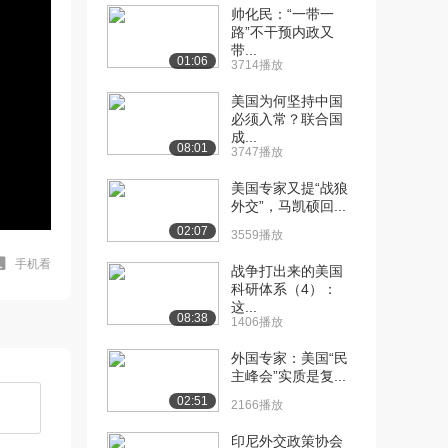
帅化民：“一带一
路”不干预内政又
带...
01:06
3714播放
美国为何坚持中国
必须入常？联合国
成...
08:01
3747播放
美国专家又提“战狼
外交”，马凯硕回...
02:07
3559播放
手机看
战争打出来的美国
科研体系（4）：
这...
08:38
1406播放
外国专家：美国“民
主峰会”实质是复...
02:51
2166播放
印尼外交政策协会