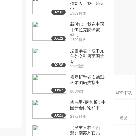
创始人：我们乐见
中...
02:33
1959播放
新时代，我在中国
｜伊拉克翻译家：
把...
05:22
1256播放
法国学者：法中元
首外交引领两国关
系...
02:56
998播放
俄罗斯学者安德烈·
科尔图诺夫指出，...
00:47
905播放
APP下载
杰弗里·萨克斯：中
国开会讨论和平，...
00:23
2872播放
反馈
（民主人权面面
观）南苏丹官员：