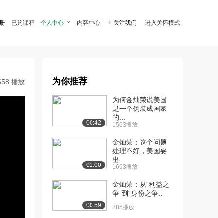
注册
已购课程
个人中心

内容中心

关注我们
进入关怀模式
为你推荐
558 播放
为何金灿荣说美国
是一个伪装成国家
的...
00:42
1563播放
金灿荣：这个问题
处理不好，美国要
出...
01:00
1693播放
金灿荣：从“利益之
争”到“身份之争...
00:59
885播放