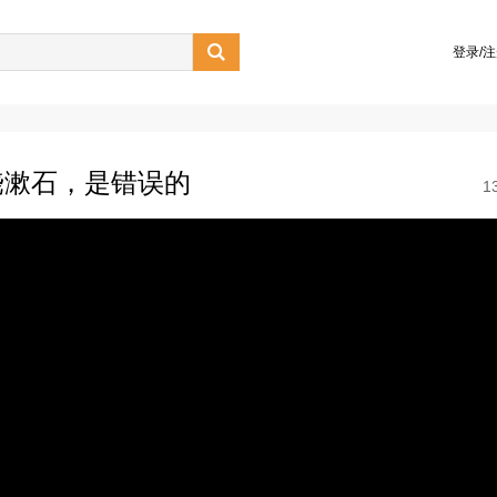

登录/
饶漱石，是错误的
1