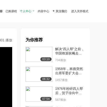
注册
已购课程
个人中心

内容中心

关注我们
进入关怀模式
为你推荐
301 播放
解决“四人帮”之前，
华国锋派耿飚去...
03:10
734播放
1958年，林彪突然
出席军委扩大会...
06:32
1457播放
1976年粉碎四人帮
后，贺子珍向中...
07:54
587播放