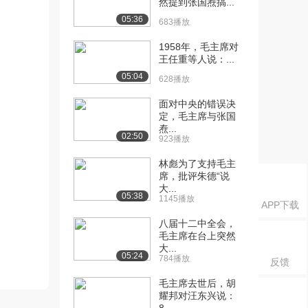
然提到张国焘搞...
05:36
683播放
1958年，毛主席对
王任重等人说：...
05:04
628播放
面对中央的错误决
定，毛主席与张国
焘...
02:50
923播放
林彪为了支持毛主
席，批评朱德“说
大...
05:38
1145播放
APP下载
八届十二中全会，
毛主席在台上突然
大...
05:24
784播放
反馈
毛主席去世后，胡
耀邦对汪东兴说：