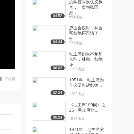
洪学智两次仗义执
言，一次为张国
焘，...
04:52
854播放
庐山会议时，林彪
帮彭德怀澄清了一
件...
04:44
777播放
毛主席如果不参加
长征，林彪、彭德
怀...
06:03
1199播放
手机看
1951年，毛主席为
什么要告诉彭德...
02:34
1282播放
《毛主席100问》之
25：毛主席对...
00:34
1517播放
1971年，毛主席突