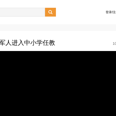

登录/
役军人进入中小学任教
1