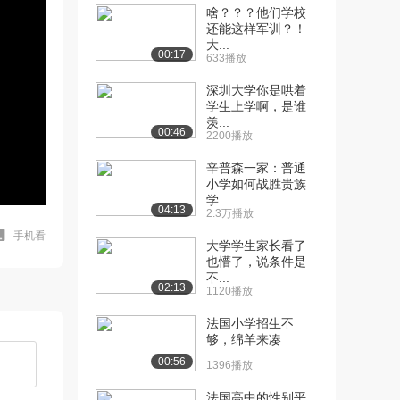
啥？？？他们学校
还能这样军训？！
大...
00:17
633播放
深圳大学你是哄着
学生上学啊，是谁
羡...
00:46
2200播放
辛普森一家：普通
小学如何战胜贵族
学...
04:13
2.3万播放
手机看
大学学生家长看了
也懵了，说条件是
不...
02:13
1120播放
法国小学招生不
够，绵羊来凑
00:56
1396播放
法国高中的性别平