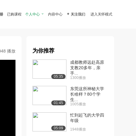
注册
已购课程
个人中心

内容中心

关注我们
进入关怀模式
为你推荐
048 播放
成都教师远赴高原
支教20多年，亲
手...
05:35
1300播放
东莞这所神秘大学
长啥样？80个学
生...
01:45
1005播放
忙到起飞的大学四
年级
05:09
1948播放