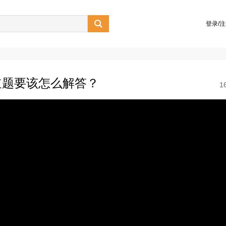

登录/
道题要该怎么解答？
1