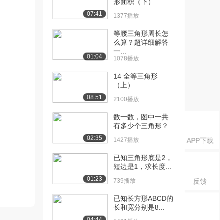
形面积（下）
07:41
1377播放
等腰三角形周长怎
么算？超详细解答
一...
01:04
1078播放
14 全等三角形
（上）
08:51
2100播放
数一数，图中一共
有多少个三角形？
02:35
1427播放
APP下载
已知三角形底是2，
短边是1，求长度...
01:23
739播放
反馈
已知长方形ABCD的
长和宽分别是8...
04:44