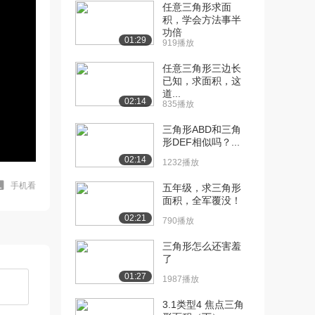
任意三角形求面
积，学会方法事半
功倍
01:29
919播放
任意三角形三边长
已知，求面积，这
道...
02:14
835播放
三角形ABD和三角
形DEF相似吗？...
02:14
1232播放
手机看
五年级，求三角形
面积，全军覆没！
02:21
790播放
三角形怎么还害羞
了
01:27
1987播放
3.1类型4 焦点三角