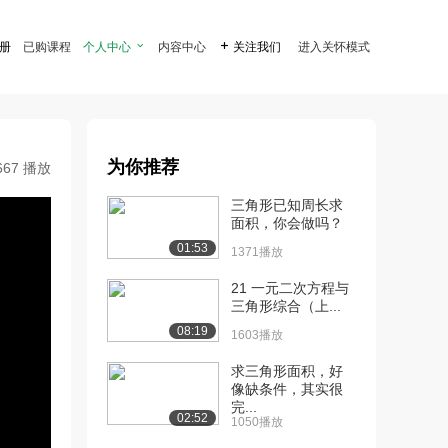
注册
已购课程
个人中心

内容中心

关注我们
进入关怀模式
为你推荐
667 播放
三角形已知周长求
面积，你会做吗？
01:53
1371播放
21 一元二次方程与
三角形综合（上...
08:19
1603播放
求三角形面积，好
像缺条件，其实很
完...
02:52
1050播放