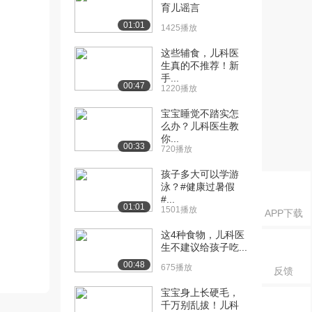
育儿谣言
01:01
1425播放
这些辅食，儿科医
生真的不推荐！新
手...
00:47
1220播放
宝宝睡觉不踏实怎
么办？儿科医生教
你...
00:33
720播放
孩子多大可以学游
泳？#健康过暑假
#...
01:01
1501播放
APP下载
这4种食物，儿科医
生不建议给孩子吃...
00:48
675播放
反馈
宝宝身上长硬毛，
千万别乱拔！儿科