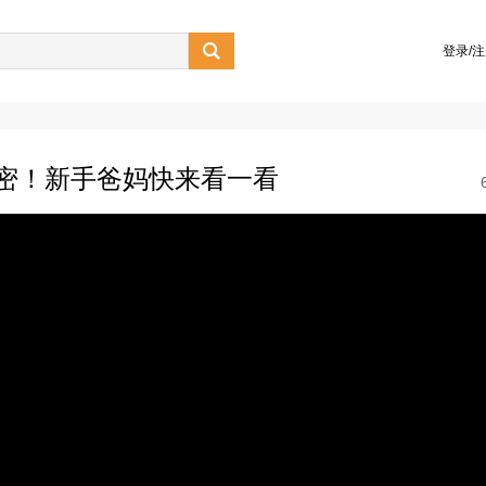

登录/
密！新手爸妈快来看一看