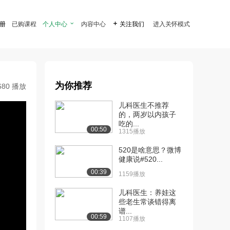
注册
已购课程
个人中心

内容中心

关注我们
进入关怀模式
为你推荐
680 播放
儿科医生不推荐
的，两岁以内孩子
吃的...
00:50
1315播放
520是啥意思？微博
健康说#520...
00:39
1159播放
儿科医生：养娃这
些老生常谈错得离
谱...
00:59
1107播放