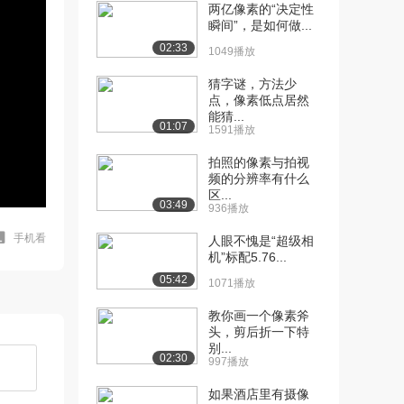
两亿像素的“决定性
瞬间”，是如何做...
02:33
1049播放
猜字谜，方法少
点，像素低点居然
能猜...
01:07
1591播放
拍照的像素与拍视
频的分辨率有什么
区...
03:49
936播放
手机看
人眼不愧是“超级相
机”标配5.76...
05:42
1071播放
教你画一个像素斧
头，剪后折一下特
别...
02:30
997播放
如果酒店里有摄像