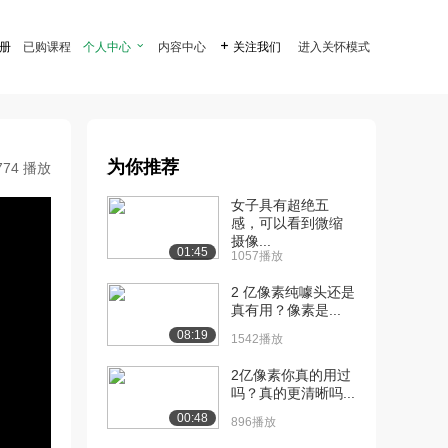
注册
已购课程
个人中心

内容中心

关注我们
进入关怀模式
为你推荐
774 播放
女子具有超绝五
感，可以看到微缩
摄像...
01:45
1057播放
2 亿像素纯噱头还是
真有用？像素是...
08:19
1542播放
2亿像素你真的用过
吗？真的更清晰吗...
00:48
896播放