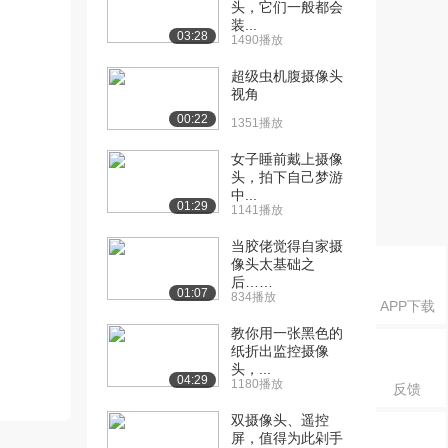
头，它们一般都会
装...
03:28
1490播放
超级虫机腹摄像头
视角
00:22
1351播放
女子睡前戴上摄像
头，拍下自己梦游
中...
01:29
1141播放
当胶佬觉得自家摄
像头太基础之
后……
01:07
834播放
APP下载
教你用一张黑色的
纸折出监控摄像
头，...
04:29
1180播放
反馈
双摄像头、遥控
屏，值得为此剁手