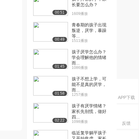
长要怎么办？
00:51
1609播放
青春期的孩子出现
叛逆，厌学，暴躁
等...
00:49
1511播放
孩子厌学怎么办？
学会理解他的情绪
而...
01:45
1086播放
孩子不想上学，可
能不是真的厌学，
而...
01:58
1257播放
APP下载
孩子有厌学情绪？
家长先别慌，做好
四...
02:22
1098播放
反馈
临近复学躺平孩子
又开始焦虑，家长