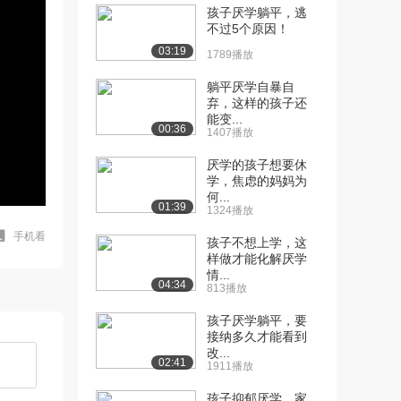
孩子厌学躺平，逃
不过5个原因！
03:19
1789播放
躺平厌学自暴自
弃，这样的孩子还
能变...
00:36
1407播放
厌学的孩子想要休
学，焦虑的妈妈为
何...
01:39
1324播放
手机看
孩子不想上学，这
样做才能化解厌学
情...
04:34
813播放
孩子厌学躺平，要
接纳多久才能看到
改...
02:41
1911播放
孩子抑郁厌学，家