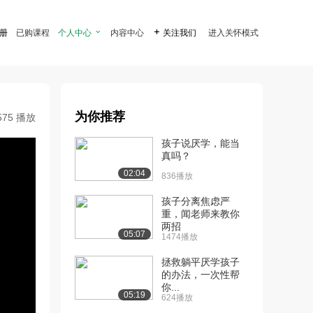
注册
已购课程
个人中心

内容中心

关注我们
进入关怀模式
为你推荐
575 播放
孩子说厌学，能当
真吗？
02:04
836播放
孩子分离焦虑严
重，闻老师来教你
两招
05:07
1474播放
拯救躺平厌学孩子
的办法，一次性帮
你...
05:19
624播放